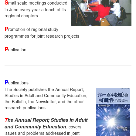
S
mall scale meetings conducted
in June every year a teach of its
regional chapters
P
romotion of regional study
programmes for joint research projects
P
ublication.
P
ublications
The Society publishes the Annual Report;
Studies in Adult and Community Education,
the Bulletin, the Newsletter, and the other
research publications.
T
he Annual Report; Studies in Adult
and Community Education
, covers
issues and problems addressed in joint