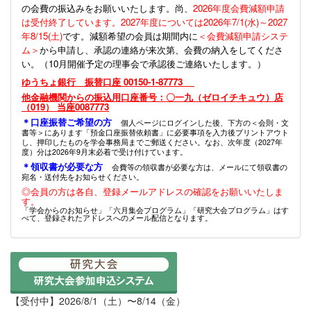
の会費の振込みをお願いいたします。尚、
2026年度会費減額申請
は受付終了しています。2027年度については2026年7/1(水)～2027
年8/15(土)
です。減額希望の会員は期間内に
＜会費減額申請システ
ム＞
から申請し、承認の連絡が来次第、会費の納入をしてくださ
い。（10月開催予定の理事会で承認後ご連絡いたします。）
ゆうちょ銀行 振替口座 00150-1-87773
他金融機関からの振込用口座番号：〇一九（ゼロイチキュウ）店
（019） 当座0087773
＊口座振替ご希望の方
個人ページにログインした後、下方の＜会則・文
書等＞にあります「預金口座振替依頼書」に必要事項を入力後プリントアウト
し、押印したものを学会事務局までご郵送ください。なお、次年度（2027年
度）分は2026年9月末必着で受け付けています。
＊領収書が必要な方
会費等の領収書が必要な方は、メールにて領収書の
宛名・送付先をお知らせください。
◎会員の方は各自、登録メールアドレスの確認をお願いいたしま
す。
「学会からのお知らせ」「六月集会プログラム」「研究大会プログラム」はす
べて、登録されたアドレスへのメール配信となります。
【受付中】2026/8/1（土）〜8/14（金）