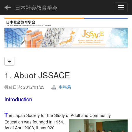
日本社会教育学会
Toggl
1. Abuot JSSACE
投稿日時: 2012/01/23
事務局
Introduction
T
he Japan Society for the Study of Adu
lt and Community
Education was founded in 1954.
As of April 2003, it has 920