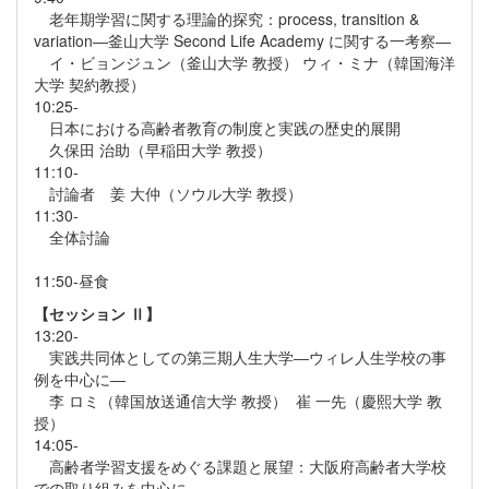
老年期学習に関する理論的探究：process, transition &
variation―釜山大学 Second Life Academy に関する一考察―
イ・ビョンジュン（釜山大学 教授） ウィ・ミナ（韓国海洋
大学 契約教授）
10:25-
日本における高齢者教育の制度と実践の歴史的展開
久保田 治助（早稲田大学 教授）
11:10-
討論者 姜 大仲（ソウル大学 教授）
11:30-
全体討論
11:50-昼食
【セッション Ⅱ】
13:20-
実践共同体としての第三期人生大学―ウィレ人生学校の事
例を中心に―
李 ロミ（韓国放送通信大学 教授） 崔 一先（慶熙大学 教
授）
14:05-
高齢者学習支援をめぐる課題と展望：大阪府高齢者大学校
での取り組みを中心に