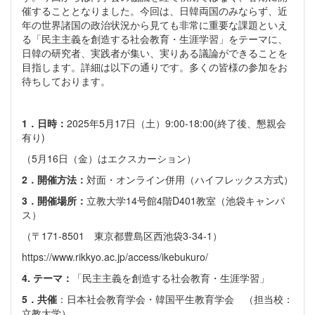
催することとなりました。今回は、日韓両国のみならず、近
年の世界諸国の政治状況から見ても非常に重要な課題といえ
る「民主主義を創造する社会教育・生涯学習」をテーマに、
日韓の研究者、実践者が集い、実りある議論ができることを
目指します。詳細は以下の通りです。多くの皆様の参加をお
待ちしております。
1．日時：
2025年5月17日（土）9:00-18:00(終了後、懇親会
有り)
（5月16日（金）はエクスカーション）
2．開催方法：
対面・オンライン併用（ハイフレックス方式）
3．開催場所：
立教大学14号館4階D401教室（池袋キャンパ
ス）
（〒171-8501 東京都豊島区西池袋3-34-1）
https://www.rikkyo.ac.jp/access/ikebukuro/
4. テーマ：
「民主主義を創造する社会教育・生涯学習」
5．共催
：日本社会教育学会・韓国平生教育学会 （担当校：
立教大学）