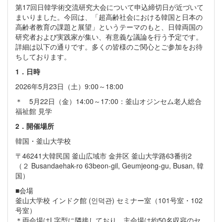
第17回日韓学術交流研究大会について申込締切日が近づいて
まいりました。今回は、「超高齢社会における韓国と日本の
高齢者教育の課題と展望」というテーマのもと、日韓両国の
研究者および実践家が集い、有意義な議論を行う予定です。
詳細は以下の通りです。多くの皆様のご関心とご参加をお待
ちしております。
1．日時
2026年5月23日（土）9:00～18:00
＊ 5月22日（金）14:00～17:00：釜山オジンセム老人総合
福祉館 見学
2
．開催場所
韓国・釜山大学校
〒46241大韓民国 釜山広域市 金井区 釜山大学路63番街2
（２ Busandaehak-ro 63beon-gil, Geumjeong-gu, Busan, 韓
国）
■会場
釜山大学校 インドク館 (인덕관) セミナー室（101号室・102
号室）
＊両会場はL字型に隣接しており、主会場は約50名収容のセ