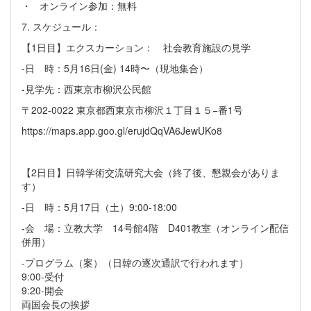
・ オンライン参加：無料
7. スケジュール：
【1日目】エクスカーション： 社会教育施設の見学
-日 時：5月16日(金) 14時〜（現地集合）
-見学先：西東京市柳沢公民館
〒202-0022 東京都西東京市柳沢１丁目１５−番1号
https://maps.app.goo.gl/erujdQqVA6JewUKo8
【2日目】日韓学術交流研究大会（終了後、懇親会がありま
す）
-日 時：5月17日（土）9:00-18:00
-会 場：立教大学 14号館4階 D401教室（オンライン配信
併用）
-プログラム（案）（日韓の逐次通訳で行われます）
9:00-受付
9:20-開会
両国会長の挨拶