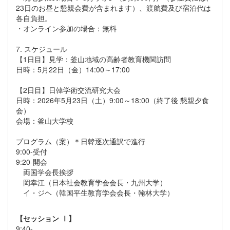
23日のお昼と懇親会費が含まれます）、渡航費及び宿泊代は
各自負担。
・オンライン参加の場合：無料
7. スケジュール
【1日目】見学：釜山地域の高齢者教育機関訪問
日時：5月22日（金）14:00～17:00
【2日目】日韓学術交流研究大会
日時：2026年5月23日（土）9:00～18:00（終了後 懇親夕食
会）
会場：釜山大学校
プログラム（案）＊日韓逐次通訳で進行
9:00-受付
9:20-開会
両国学会長挨拶
岡幸江（日本社会教育学会会長・九州大学）
イ・ジヘ（韓国平生教育学会会長・翰林大学）
【セッション Ⅰ】
9:40-