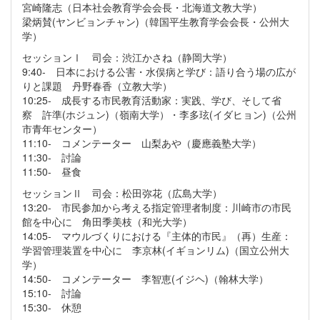
宮崎隆志（日本社会教育学会会長・北海道文教大学）
梁炳賛(ヤンビョンチャン)（韓国平生教育学会会長・公州大
学）
セッションⅠ 司会：渋江かさね（静岡大学）
9:40- 日本における公害・水俣病と学び：語り合う場の広が
りと課題 丹野春香（立教大学）
10:25- 成長する市民教育活動家：実践、学び、そして省
察 許準(ホジュン)（嶺南大学）・李多玹(イダヒョン)（公州
市青年センター）
11:10- コメンテーター 山梨あや（慶應義塾大学）
11:30- 討論
11:50- 昼食
セッションⅡ 司会：松田弥花（広島大学）
13:20- 市民参加から考える指定管理者制度：川崎市の市民
館を中心に 角田季美枝（和光大学）
14:05- マウルづくりにおける『主体的市民』（再）生産：
学習管理装置を中心に 李京林(イギョンリム)（国立公州大
学）
14:50- コメンテーター 李智恵(イジヘ)（翰林大学）
15:10- 討論
15:30- 休憩