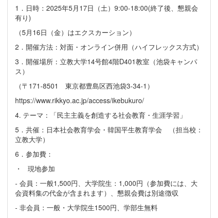
1．日時：2025年5月17日（土）9:00-18:00(終了後、懇親会
有り)
（5月16日（金）はエクスカーション）
2．開催方法：対面・オンライン併用（ハイフレックス方式）
3．開催場所：立教大学14号館4階D401教室（池袋キャンパ
ス）
（〒171-8501 東京都豊島区西池袋3-34-1）
https://www.rikkyo.ac.jp/access/ikebukuro/
4. テーマ：「民主主義を創造する社会教育・生涯学習」
5．共催：日本社会教育学会・韓国平生教育学会 （担当校：
立教大学）
6．参加費：
・ 現地参加
- 会員：一般1,500円、大学院生：1,000円（参加費には、大
会資料集の代金が含まれます）、懇親会費は別途徴収
- 非会員：一般・大学院生1500円、学部生無料