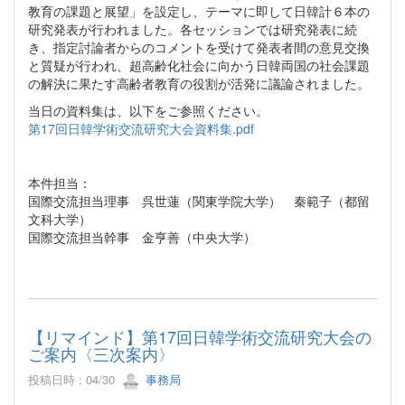
教育の課題と展望」を設定し、テーマに即して日韓計６本の
研究発表が行われました。各セッションでは研究発表に続
き、指定討論者からのコメントを受けて発表者間の意見交換
と質疑が行われ、超高齢化社会に向かう日韓両国の社会課題
の解決に果たす高齢者教育の役割が活発に議論されました。
当日の資料集は、以下をご参照ください。
第17回日韓学術交流研究大会資料集.pdf
本件担当：
国際交流担当理事 呉世蓮（関東学院大学） 秦範子（都留
文科大学）
国際交流担当幹事 金亨善（中央大学）
【リマインド】第17回日韓学術交流研究大会の
ご案内〈三次案内〉
投稿日時 : 04/30
事務局