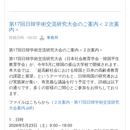
第17回日韓学術交流研究大会のご案内＜２次案
内＞
投稿日時 : 03/22
事務局
第17回日韓学術交流研究大会のご案内＜２次案内＞
第17回日韓学術交流研究大会（日本社会教育学会・韓国平生
教育学会）が、今年5月に韓国の釜山大学校で開催されます。
本大会では、「超高齢社会における韓国と日本の高齢者教育
の課題と展望」というテーマのもと、日韓両国の研究者およ
び実践家が集い、有意義な議論を行う予定です。詳細は以下
の通りです。多くの皆様のご関心とご参加をお待ちしており
ます。
ファイルはこちらから（
２次案内・第17回日韓学術交流研究
大会案内.pdf
）
1．日時
2026年5月23日（土）9:00～18:00