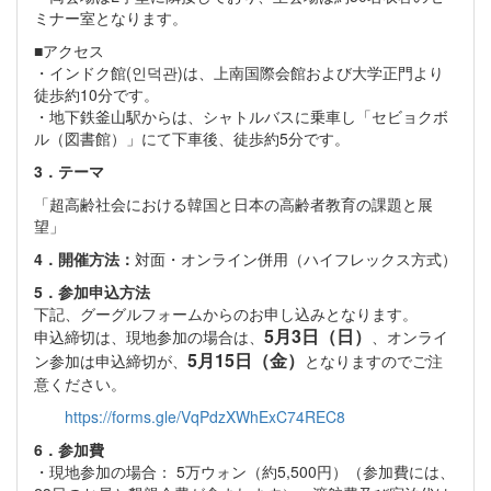
ミナー室となります。
■アクセス
・インドク館(인덕관)は、上南国際会館および大学正門より
徒歩約10分です。
・地下鉄釜山駅からは、シャトルバスに乗車し「セビョクボ
ル（図書館）」にて下車後、徒歩約5分です。
3
．テーマ
「超高齢社会における韓国と日本の高齢者教育の課題と展
望」
4．開催方法：
対面・オンライン併用（ハイフレックス方式）
5
．参加申込方法
下記、グーグルフォームからのお申し込みとなります。
5月3日（日）
申込締切は、現地参加の場合は、
、オンライ
5月15日（金）
ン参加は申込締切が、
となりますのでご注
意ください。
https://forms.gle/VqPdzXWhExC74REC8
6
．参加費
・現地参加の場合： 5万ウォン（約5,500円）（参加費には、