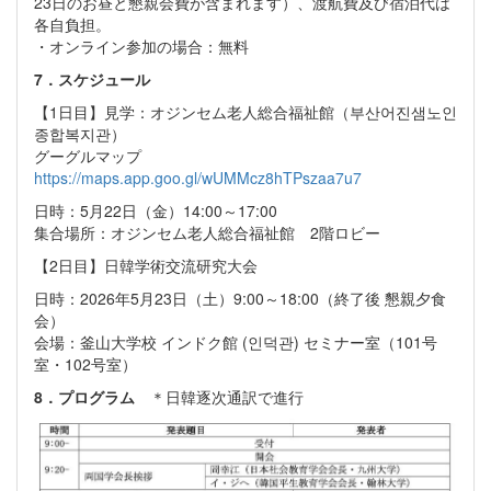
23日のお昼と懇親会費が含まれます）、渡航費及び宿泊代は
各自負担。
・オンライン参加の場合：無料
7．スケジュール
【1日目】見学：オジンセム老人総合福祉館（부산어진샘노인
종합복지관）
グーグルマップ
https://maps.app.goo.gl/wUMMcz8hTPszaa7u7
日時：5月22日（金）14:00～17:00
集合場所：オジンセム老人総合福祉館 2階ロビー
【2日目】日韓学術交流研究大会
日時：2026年5月23日（土）9:00～18:00（終了後 懇親夕食
会）
会場：釜山大学校 インドク館 (인덕관) セミナー室（101号
室・102号室）
8．プログラム
＊日韓逐次通訳で進行