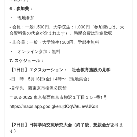
6．参加費：
・ 現地参加
- 会員：一般1,500円、大学院生：1,000円（参加費には、大
会資料集の代金が含まれます）、懇親会費は別途徴収
- 非会員：一般・大学院生1500円、学部生無料
・ オンライン参加：無料
7. スケジュール：
【1日目】エクスカーション： 社会教育施設の見学
-日 時：5月16日(金) 14時〜（現地集合）
-見学先：西東京市柳沢公民館
〒202-0022 東京都西東京市柳沢１丁目１５−番1号
https://maps.app.goo.gl/erujdQqVA6JewUKo8
【2日目】日韓学術交流研究大会（終了後、懇親会がありま
す）