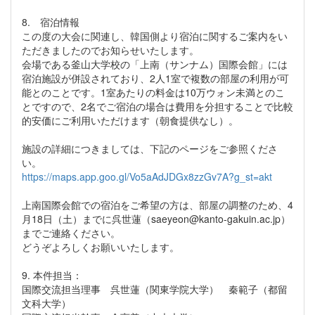
8. 宿泊情報
この度の大会に関連し、韓国側より宿泊に関するご案内をい
ただきましたのでお知らせいたします。
会場である釜山大学校の「上南（サンナム）国際会館」には
宿泊施設が併設されており、2人1室で複数の部屋の利用が可
能とのことです。1室あたりの料金は10万ウォン未満とのこ
とですので、2名でご宿泊の場合は費用を分担することで比較
的安価にご利用いただけます（朝食提供なし）。
施設の詳細につきましては、下記のページをご参照くださ
い。
https://maps.app.goo.gl/Vo5aAdJDGx8zzGv7A?g_st=akt
上南国際会館での宿泊をご希望の方は、部屋の調整のため、4
月18日（土）までに呉世蓮（saeyeon@kanto-gakuin.ac.jp）
までご連絡ください。
どうぞよろしくお願いいたします。
9. 本件担当：
国際交流担当理事 呉世蓮（関東学院大学） 秦範子（都留
文科大学）