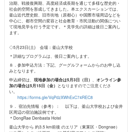
治期、戦後復興期、高度経済成長期を通じて多様な歴史的・
社会的空間を形成してきました。本エクスカーションでは、
釜山近代歴史館、旧市街地（原都心）や国際市場周辺などを
中心に、都市空間の変容と社会教育・市民活動の関係につい
て現地見学を行う予定です。＊見学先の詳細は後日ご案内し
ます。
◇5月23日(土) 会場：釜山大学校
＊詳細なプログラムは、後日ご案内します。
８．参加申込方法：下記、グーグルフォームからのお申し込
みとなります。
申込締切は、
現地参加の場合は5月3日（日）
、
オンライン参
加の場合は5月15日（金）
となりますのでご注意くださ
い。
https://forms.gle/VqPdzXWhExC74REC8
９． 宿泊先情報（参考）： 以下は、釜山大学校および金井
区周辺の宿泊施設例です。
＊DongRae Denbasta Hotel
釜山大学から 約3.5 km前後 のエリア（東莱区・Dongnae）