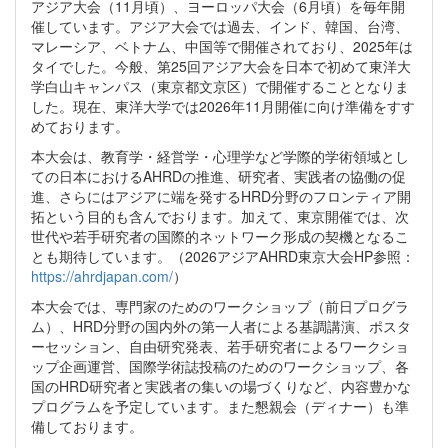
アジア大会（11月頃）、ヨーロッパ大会（6月頃）を毎年開
催しています。アジア大会では過去、インド、韓国、台湾、
マレーシア、ベトナム、中国等で開催されており、2025年は
タイでした。今般、第25回アジア大会を日本で初めて東洋大
学白山キャンパス（東京都文京区）で開催することとなりま
した。現在、東洋大学では2026年11月開催に向け準備をすす
めております。
本大会は、教育学・経営学・心理学など学際的学術領域とし
ての日本におけるAHRDの推進、研究者、実践者の協働の促
進、さらにはアジアに端を発するHRD分野のフロンティア開
拓という目的も含んでおります。加えて、東京開催では、次
世代や若手研究者の国際的ネットワーク形成の契機となるこ
とも期待しています。（2026アジアAHRD東京大会HP参照：
https://ahrdjapan.com/
）
本大会では、専門家のためのワークショップ（前日プログラ
ム）、HRD分野の国内外の第一人者による基調講演、ポスタ
ーセッション、自由研究発表、若手研究者によるワークショ
ップ企画運営、国際学術誌投稿のためのワークショップ、各
国のHRD研究者と実践者の集いの場づくりなど、内容豊かな
プログラムを予定しています。また懇親会（ディナー）も準
備しております。