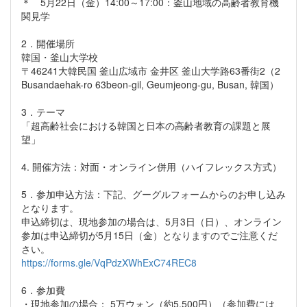
＊ 5月22日（金）14:00～17:00：釜山地域の高齢者教育機
関見学
2．開催場所
韓国・釜山大学校
〒46241大韓民国 釜山広域市 金井区 釜山大学路63番街2（2
Busandaehak-ro 63beon-gil, Geumjeong-gu, Busan, 韓国）
3．テーマ
「超高齢社会における韓国と日本の高齢者教育の課題と展
望」
4. 開催方法：対面・オンライン併用（ハイフレックス方式）
5．参加申込方法：下記、グーグルフォームからのお申し込み
となります。
申込締切は、現地参加の場合は、5月3日（日）、オンライン
参加は申込締切が5月15日（金）となりますのでご注意くだ
さい。
https://forms.gle/VqPdzXWhExC74REC8
6．参加費
・現地参加の場合： 5万ウォン（約5,500円）（参加費には、