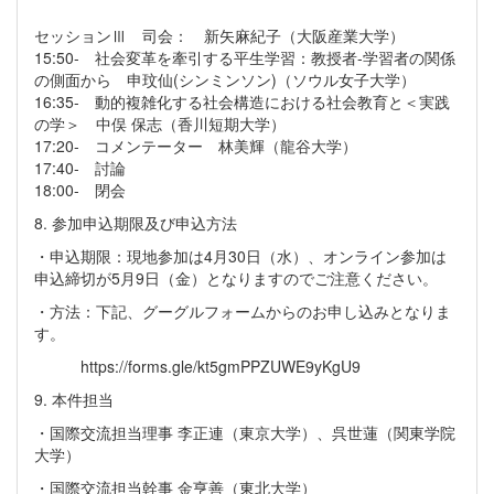
セッションⅢ 司会： 新矢麻紀子（大阪産業大学）
15:50- 社会変革を牽引する平生学習：教授者-学習者の関係
の側面から 申玟仙(シンミンソン)（ソウル女子大学）
16:35- 動的複雑化する社会構造における社会教育と＜実践
の学＞ 中俣 保志（香川短期大学）
17:20- コメンテーター 林美輝（龍谷大学）
17:40- 討論
18:00- 閉会
8. 参加申込期限及び申込方法
・申込期限：現地参加は4月30日（水）、オンライン参加は
申込締切が5月9日（金）となりますのでご注意ください。
・方法：下記、グーグルフォームからのお申し込みとなりま
す。
https://forms.gle/kt5gmPPZUWE9yKgU9
9. 本件担当
・国際交流担当理事 李正連（東京大学）、呉世蓮（関東学院
大学）
・国際交流担当幹事 金亨善（東北大学）