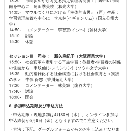
13:20- 市民参加から考える指定管理者制度：川崎市の市民
館を中心に 角田季美枝（和光大学）
14:05- マウルづくりにおける『主体的市民』（再）生産：
学習管理装置を中心に 李京林(イギョンリム)（国立公州大
学）
14:50- コメンテーター 李智恵(イジヘ)（翰林大学）
15:10- 討論
15:30- 休憩
セッションⅢ
司会： 新矢麻紀子（大阪産業大学）
15:50- 社会変革を牽引する平生学習：教授者-学習者の関係
の側面から 申玟仙(シンミンソン)（ソウル女子大学）
16:35- 動的複雑化する社会構造における社会教育と＜実践
の学＞ 中俣 保志（香川短期大学）
17:20- コメンテーター 林美輝（龍谷大学）
17:40- 討論
18:00- 閉会
8. 参加申込期限及び申込方法
・申込期限：現地参加は4月30日（水）、オンライン参加は
申込締切が5月9日（金）となりますのでご注意ください。
・方法：下記、グーグルフォームからのお申し込みとなりま