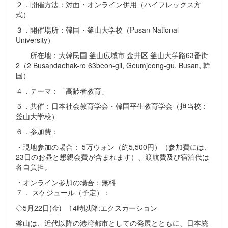
２．開催方法：対面・オンライン併用（ハイフレックス方
式）
３．開催場所：韓国・釜山大学校（Pusan National
University）
所在地：大韓民国 釜山広域市 金井区 釜山大学路63番街
2（2 Busandaehak-ro 63beon-gil, Geumjeong-gu, Busan, 韓
国）
４．テーマ：「高齢者教育」
５．共催：日本社会教育学会・韓国平生教育学会（担当校：
釜山大学校）
６．参加費：
・現地参加の場合： 5万ウォン（約5,500円）（参加費には、
23日のお昼と懇親会費が含まれます）、渡航費及び宿泊代は
各自負担。
・オンライン参加の場合：無料
７． スケジュール（予定）：
◇5月22日(金) 14時以降:エクスカーション
釜山は、近代以降の港湾都市としての発展とともに、日本統