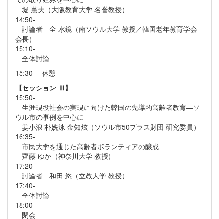
堀 薫夫（大阪教育大学 名誉教授）
14:50-
討論者 全 水鏡（南ソウル大学 教授／韓国老年教育学会
会長）
15:10-
全体討論
15:30- 休憩
【セッション Ⅲ】
15:50-
生涯現役社会の実現に向けた韓国の先導的高齢者教育―ソ
ウル市の事例を中心に―
姜小浪 朴姺泳 金知炫（ソウル市50プラス財団 研究委員）
16:35-
市民大学を通じた高齢者ボランティアの醸成
齊藤 ゆか（神奈川大学 教授）
17:20-
討論者 和田 悠（立教大学 教授）
17:40-
全体討論
18:00-
閉会