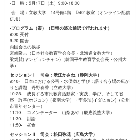
-日 時：5月17日（土）9:00-18:00
-会 場：立教大学 14号館4階 D401教室（オンライン配信
併用）
-プログラム（案）（日韓の逐次通訳で行われます）
9:00-受付
9:20-開会
両国会長の挨拶
宮崎隆志（日本社会教育学会会長・北海道文教大学）
梁炳賛(ヤンビョンチャン)（韓国平生教育学会会長・公州大
学）
セッションⅠ
司会：渋江かさね（静岡大学）
9:40- 日本における公害・水俣病と学び：語り合う場の広が
りと課題 丹野春香（立教大学）
10:25- 成長する市民教育活動家：実践、学び、そして省
察 許準(ホジュン)（嶺南大学）・李多玹(イダヒョン)（公州
市青年センター）
11:10- コメンテーター 山梨あや（慶應義塾大学）
11:30- 討論
11:50- 昼食
セッションⅡ
司会：松田弥花（広島大学）