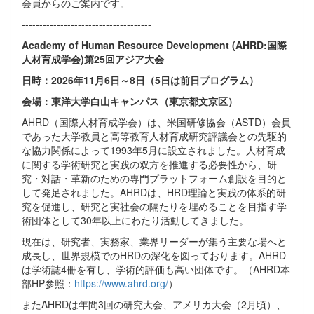
会員からのご案内です。
-------------------------------------
Academy of Human Resource Development (AHRD:国際
人材育成学会)第25回アジア大会
日時：2026年11月6日～8日（5日は前日プログラム）
会場：東洋大学白山キャンパス（東京都文京区）
AHRD（国際人材育成学会）は、米国研修協会（ASTD）会員
であった大学教員と高等教育人材育成研究評議会との先駆的
な協力関係によって1993年5月に設立されました。人材育成
に関する学術研究と実践の双方を推進する必要性から、研
究・対話・革新のための専門プラットフォーム創設を目的と
して発足されました。AHRDは、HRD理論と実践の体系的研
究を促進し、研究と実社会の隔たりを埋めることを目指す学
術団体として30年以上にわたり活動してきました。
現在は、研究者、実務家、業界リーダーが集う主要な場へと
成長し、世界規模でのHRDの深化を図っております。AHRD
は学術誌4冊を有し、学術的評価も高い団体です。（AHRD本
部HP参照：
https://www.ahrd.org/
）
またAHRDは年間3回の研究大会、アメリカ大会（2月頃）、