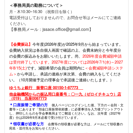
＜事務局員の勤務について＞
月・木10:30~16:30 （祝祭日を除く）
電話受付はしておりませんので、お問合せ等はメールにてご連絡
ください。
【事務局メール：jssace.office@gmail.com】
【会費振込】
今年度(
2026年度)が2025年9月から始まっています。
会費納入状況は各自個人画面で確認の上、会費未納分と今年度分
の会費の振込みをお願いいたします。尚、
2026年度会費減額申請
は受付終了しています。2027年度については2026年7/1(水)～2027
年8/15(土)
です。減額希望の会員は期間内に
＜会費減額申請システ
ム＞
から申請し、承認の連絡が来次第、会費の納入をしてくださ
い。（10月開催予定の理事会で承認後ご連絡いたします。）
ゆうちょ銀行 振替口座 00150-1-87773
他金融機関からの振込用口座番号：〇一九（ゼロイチキュウ）店
（019） 当座0087773
＊口座振替ご希望の方
個人ページにログインした後、下方の＜会則・文
書等＞にあります「預金口座振替依頼書」に必要事項を入力後プリントアウト
し、押印したものを学会事務局までご郵送ください。なお、次年度（2027年
度）分は2026年9月末必着で受け付けています。
＊領収書が必要な方
会費等の領収書が必要な方は、メールにて領収書の
宛名・送付先をお知らせください。