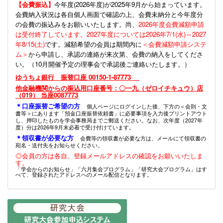
【会費振込】
今年度(
2026年度)が2025年9月から始まっています。
会費納入状況は各自個人画面で確認の上、会費未納分と今年度分
の会費の振込みをお願いいたします。尚、
2026年度会費減額申請
は受付終了しています。2027年度については2026年7/1(水)～2027
年8/15(土)
です。減額希望の会員は期間内に
＜会費減額申請システ
ム＞
から申請し、承認の連絡が来次第、会費の納入をしてくださ
い。（10月開催予定の理事会で承認後ご連絡いたします。）
ゆうちょ銀行 振替口座 00150-1-87773
他金融機関からの振込用口座番号：〇一九（ゼロイチキュウ）店
（019） 当座0087773
＊口座振替ご希望の方
個人ページにログインした後、下方の＜会則・文
書等＞にあります「預金口座振替依頼書」に必要事項を入力後プリントアウト
し、押印したものを学会事務局までご郵送ください。なお、次年度（2027年
度）分は2026年9月末必着で受け付けています。
＊領収書が必要な方
会費等の領収書が必要な方は、メールにて領収書の
宛名・送付先をお知らせください。
◎会員の方は各自、登録メールアドレスの確認をお願いいたしま
す。
「学会からのお知らせ」「六月集会プログラム」「研究大会プログラム」はす
べて、登録されたアドレスへのメール配信となります。