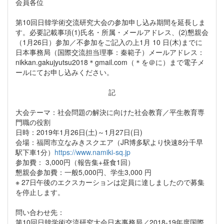
会員各位
第10回日韓学術交流研究大会の参加申し込み期間を延長しま
す。必要記載事項(1)氏名・所属・メールアドレス、(2)懇親会
（1月26日）参加／不参加をご記入の上1月 10 日(木)までに
日本事務局（国際交流担当理事：秦範子）メールアドレス：
nikkan.gakujyutsu2018＊gmail.com（＊を＠に）まで電子メ
ールにてお申し込みください。
記
大会テーマ：社会問題の解決に向けた社会教育／平生教育専
門職の役割
日時：2019年1月26日(土)～1月27日(日)
会場：福岡市立なみきスクエア（JR博多駅より快速8分千早
駅下車1分）
https://www.namiki-sq.jp
参加費： 3,000円（報告集+昼食1回）
懇親会参加費：一般5,000円、学生3,000 円
※ 27日午後のエクスカーションは定員に達しましたので募集
を停止します。
問い合わせ先：
第10回日韓学術交流研究大会日本事務局／2018-19年度国際