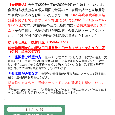
【会費振込】
今年度(
2026年度)が2025年9月から始まっています。
会費納入状況は各自個人画面で確認の上、会費未納分と今年度分
の会費の振込みをお願いいたします。尚、
2026年度会費減額申請
は受付終了しています。2027年度については2026年7/1(水)～2027
年8/15(土)
です。減額希望の会員は期間内に
＜会費減額申請システ
ム＞
から申請し、承認の連絡が来次第、会費の納入をしてくださ
い。（10月開催予定の理事会で承認後ご連絡いたします。）
ゆうちょ銀行 振替口座 00150-1-87773
他金融機関からの振込用口座番号：〇一九（ゼロイチキュウ）店
（019） 当座0087773
＊口座振替ご希望の方
個人ページにログインした後、下方の＜会則・文
書等＞にあります「預金口座振替依頼書」に必要事項を入力後プリントアウト
し、押印したものを学会事務局までご郵送ください。なお、次年度（2027年
度）分は2026年9月末必着で受け付けています。
＊領収書が必要な方
会費等の領収書が必要な方は、メールにて領収書の
宛名・送付先をお知らせください。
◎会員の方は各自、登録メールアドレスの確認をお願いいたしま
す。
「学会からのお知らせ」「六月集会プログラム」「研究大会プログラム」はす
べて、登録されたアドレスへのメール配信となります。