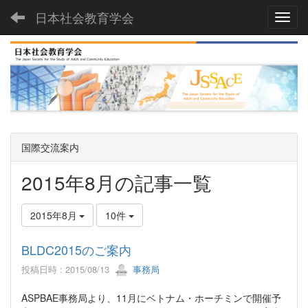
日本社会教育学会
Toggl
国際交流案内
2015年8月の記事一覧
2015年8月
10件
BLDC2015のご案内
投稿日時 : 2015/08/13
事務局
ASPBAE事務局より、11月にベトナム・ホーチミンで開催予