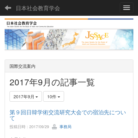
日本社会教育学会
Toggl
国際交流案内
2017年9月の記事一覧
2017年9月
10件
第９回日韓学術交流研究大会での宿泊先につい
て
投稿日時 : 2017/09/29
事務局