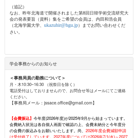
（追記）
なお、昨年北海道で開催されました第8回日韓学術交流研究大
会の発表要旨（資料）集をご希望の会員は、内田和浩会員
（北海学園大学、
）までお問い合わせくだ
ukazuhir@hgu.jp
さい。
学会事務からのお知らせ
＜事務局員の勤務について＞
月・木10:30~16:30 （祝祭日を除く）
電話受付はしておりませんので、お問合せ等はメールにてご連絡
ください。
【事務局メール：jssace.office@gmail.com】
【会費振込】
今年度(
2026年度)が2025年9月から始まっています。
会費納入状況は各自個人画面で確認の上、会費未納分と今年度分
の会費の振込みをお願いいたします。尚、
2026年度会費減額申請
は受付終了しています。2027年度については2026年7/1(水)～2027