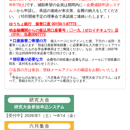
年8/15(土)
です。減額希望の会員は期間内に
＜会費減額申請システ
ム＞
から申請し、承認の連絡が来次第、会費の納入をしてくださ
い。（10月開催予定の理事会で承認後ご連絡いたします。）
ゆうちょ銀行 振替口座 00150-1-87773
他金融機関からの振込用口座番号：〇一九（ゼロイチキュウ）店
（019） 当座0087773
＊口座振替ご希望の方
個人ページにログインした後、下方の＜会則・文
書等＞にあります「預金口座振替依頼書」に必要事項を入力後プリントアウト
し、押印したものを学会事務局までご郵送ください。なお、次年度（2027年
度）分は2026年9月末必着で受け付けています。
＊領収書が必要な方
会費等の領収書が必要な方は、メールにて領収書の
宛名・送付先をお知らせください。
◎会員の方は各自、登録メールアドレスの確認をお願いいたしま
す。
「学会からのお知らせ」「六月集会プログラム」「研究大会プログラム」はす
べて、登録されたアドレスへのメール配信となります。
【受付中】2026/8/1（土）〜8/14（金）