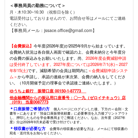
＜事務局員の勤務について＞
月・木10:30~16:30 （祝祭日を除く）
電話受付はしておりませんので、お問合せ等はメールにてご連絡
ください。
【事務局メール：jssace.office@gmail.com】
【会費振込】
今年度(
2026年度)が2025年9月から始まっています。
会費納入状況は各自個人画面で確認の上、会費未納分と今年度分
の会費の振込みをお願いいたします。尚、
2026年度会費減額申請
は受付終了しています。2027年度については2026年7/1(水)～2027
年8/15(土)
です。減額希望の会員は期間内に
＜会費減額申請システ
ム＞
から申請し、承認の連絡が来次第、会費の納入をしてくださ
い。（10月開催予定の理事会で承認後ご連絡いたします。）
ゆうちょ銀行 振替口座 00150-1-87773
他金融機関からの振込用口座番号：〇一九（ゼロイチキュウ）店
（019） 当座0087773
＊口座振替ご希望の方
個人ページにログインした後、下方の＜会則・文
書等＞にあります「預金口座振替依頼書」に必要事項を入力後プリントアウト
し、押印したものを学会事務局までご郵送ください。なお、次年度（2027年
度）分は2026年9月末必着で受け付けています。
＊領収書が必要な方
会費等の領収書が必要な方は、メールにて領収書の
宛名・送付先をお知らせください。