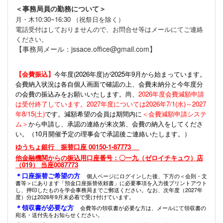
＜事務局員の勤務について＞
月・木10:30~16:30 （祝祭日を除く）
電話受付はしておりませんので、お問合せ等はメールにてご連絡
ください。
【事務局メール：jssace.office@gmail.com】
【会費振込】
今年度(
2026年度)が2025年9月から始まっています。
会費納入状況は各自個人画面で確認の上、会費未納分と今年度分
の会費の振込みをお願いいたします。尚、
2026年度会費減額申請
は受付終了しています。2027年度については2026年7/1(水)～2027
年8/15(土)
です。減額希望の会員は期間内に
＜会費減額申請システ
ム＞
から申請し、承認の連絡が来次第、会費の納入をしてくださ
い。（10月開催予定の理事会で承認後ご連絡いたします。）
ゆうちょ銀行 振替口座 00150-1-87773
他金融機関からの振込用口座番号：〇一九（ゼロイチキュウ）店
（019） 当座0087773
＊口座振替ご希望の方
個人ページにログインした後、下方の＜会則・文
書等＞にあります「預金口座振替依頼書」に必要事項を入力後プリントアウト
し、押印したものを学会事務局までご郵送ください。なお、次年度（2027年
度）分は2026年9月末必着で受け付けています。
＊領収書が必要な方
会費等の領収書が必要な方は、メールにて領収書の
宛名・送付先をお知らせください。