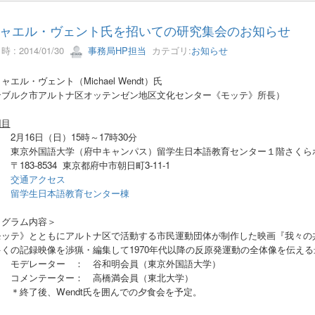
ャエル・ヴェント氏を招いての研究集会のお知らせ
 : 2014/01/30
事務局HP担当
カテゴリ:
お知らせ
ャエル・ヴェント（Michael Wendt）氏
ンブルク市アルトナ区オッテンゼン地区文化センター《モッテ》所長）
回目
 2月16日（日）15時～17時30分
： 東京外国語大学（府中キャンパス）留学生日本語教育センター１階さくら
3-8534 東京都府中市朝日町3-11-1
交通アクセス
留学生日本語教育センター棟
ログラム内容＞
ッテ》とともにアルトナ区で活動する市民運動団体が制作した映画『我々の
多くの記録映像を渉猟・編集して1970年代以降の反原発運動の全体像を伝え
レーター ： 谷和明会員（東京外国語大学）
ンテーター： 高橋満会員（東北大学）
了後、Wendt氏を囲んでの夕食会を予定。