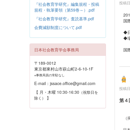
投稿日時
『社会教育学研究』編集規程・投稿
規程・執筆要領（第59巻～）.pdf
20
『社会教育学研究』査読基準.pdf
国際
会費減額制度について.pdf
◆日時
◆場
日本社会教育学会事務局
国際
〒189-0012
東京都東村山市萩山町2-6-10-1F
※事務局員の常駐なし
E-mail：jssace.office@gmail.com
投稿日時
【 月・木曜 10:30-16:30
（祝祭日を
】
除く）
第４
（掲載
日本