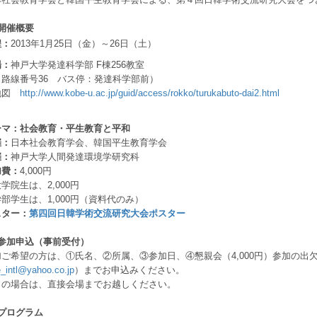
開催概要
：
2013
年
1
月
25
日（金）～
26
日（土）
：
神戸大学発達科学部 F棟256教室
線番号36 バス停：発達科学部前）
図
http://www.kobe-u.ac.jp/guid/access/rokko/turukabuto-dai2.html
ーマ：
社会教育・平生教育と平和
：
日本社会教育学会、韓国平生教育学会
：
神戸大学人間発達環境学研究科
費：
4,000円
生は、2,000円
学生は、1,000円（資料代のみ）
スター：
第四回日韓学術交流研究大会ポスター
）参加申込（事前受付）
加ご希望の方は、①氏名、②所属、③参加日、④懇親会（4,000円）参加の
_intl@yahoo.co.jp
）までお申込みください。
の場合は、直接会場までお越しください。
プログラム