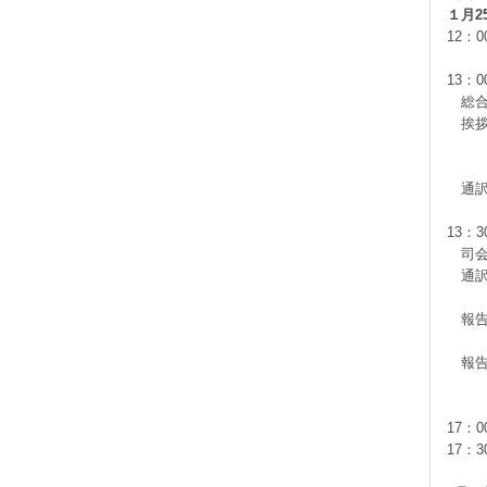
１月2
12：
13：
総合
挨拶
チェ
会
通訳
13：
司会
通訳
報告
「
報告
「平
17：
17：