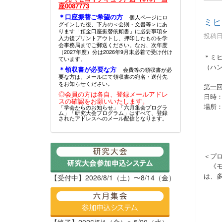
座0087773
＊口座振替ご希望の方
個人ページにロ
ミヒ
グインした後、下方の＜会則・文書等＞にあ
ります「預金口座振替依頼書」に必要事項を
投稿日時
入力後プリントアウトし、押印したものを学
会事務局までご郵送ください。なお、次年度
（2027年度）分は2026年9月末必着で受け付け
＊ミヒ
ています。
（ハ
＊領収書が必要な方
会費等の領収書が必
要な方は、メールにて領収書の宛名・送付先
をお知らせください。
第一
◎会員の方は各自、登録メールアドレ
日時：
スの確認をお願いいたします。
場所
「学会からのお知らせ」「六月集会プログラ
ム」「研究大会プログラム」はすべて、登録
〒18
されたアドレスへのメール配信となります。
＜プ
《モ
は、
【受付中】2026/8/1（土）〜8/14（金）
モデ
コメ
＊終
【終了】2026/5/1（金）〜5/20（水）