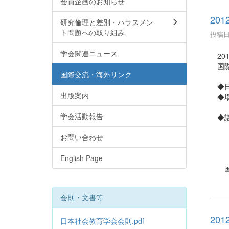
会員企画のお知らせ
20
研究倫理と差別・ハラスメン
ト問題への取り組み
投稿日時
学会関連ニュース
20
国際
国際交流・海外リンク
◆日時
出版案内
◆場
（8
学会活動報告
◆議
（国
お問い合わせ
第5
English Page
国際
会則・文書等
20
日本社会教育学会会則.pdf