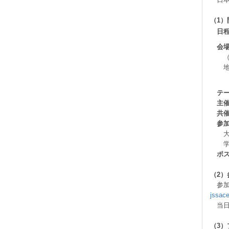
（1）
日程
会場
（路
地
テ
主催
共催
参加
大学院
学部
ポ
（2
参
jssace
当日
（3）