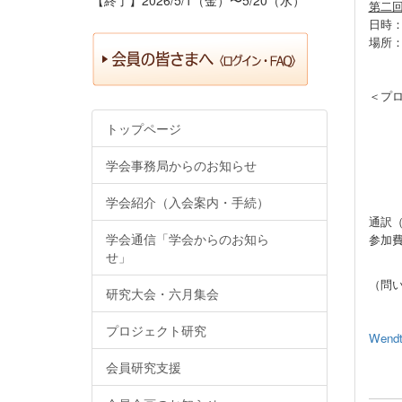
第二
日時：
場所：
〒1
＜プ
１．
トップページ
（昨
２．
学会事務局からのお知らせ
モデ
報告
学会紹介（入会案内・手続）
通訳
学会通信「学会からのお知ら
参加
せ」
（問い
研究大会・六月集会
国際交
プロジェクト研究
Wen
会員研究支援