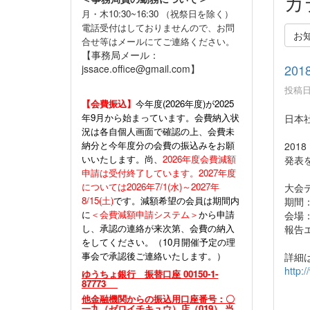
カ
月・木10:30~16:30 （祝祭日を除く）
電話受付はしておりませんので、お問
お
合せ等はメールにてご連絡ください。
【事務局メール：
201
jssace.office@gmail.com】
投稿日時
【会費振込】
今年度(
2026年度)が2025
年9月から始まっています。会費納入状
日本
況は各自個人画面で確認の上、会費未
納分と今年度分の会費の振込みをお願
2018
いいたします。尚、
2026年度会費減額
発表
申請は受付終了しています。2027年度
については2026年7/1(水)～2027年
大会テーマ
8/15(土)
です。減額希望の会員は期間内
期間：
に
＜会費減額申請システム＞
から申請
会場
し、承認の連絡が来次第、会費の納入
報告エ
をしてください。（10月開催予定の理
事会で承認後ご連絡いたします。）
詳細
http:/
ゆうちょ銀行 振替口座 00150-1-
87773
他金融機関からの振込用口座番号：〇
一九（ゼロイチキュウ）店（019） 当