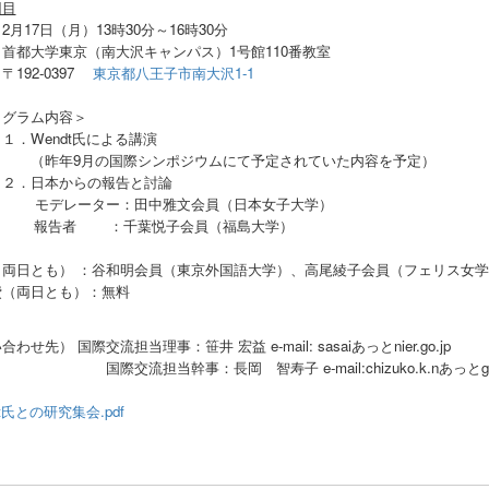
回目
2月17日（月）13時30分～16時30分
首都大学東京（南大沢キャンパス）1号館110番教室
92-0397
東京都八王子市南大沢1-1
ログラム内容＞
Wendt氏による講演
年9月の国際シンポジウムにて予定されていた内容を予定）
日本からの報告と討論
レーター：田中雅文会員（日本女子大学）
者 ：千葉悦子会員（福島大学）
（両日とも） ：谷和明会員（東京外国語大学）、高尾綾子会員（フェリス女
費（両日とも）：無料
合わせ先） 国際交流担当理事：笹井 宏益 e-mail:
sasaiあっとnier.go.jp
流担当幹事：長岡 智寿子 e-mail:chizuko.k.nあっとgmai
dt氏との研究集会.pdf