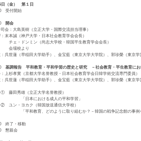
5日（金） 第１日
00 受付開始
00
開会
司会：大島英樹（立正大学・国際交流担当理事）
：末本誠（神戸大学・日本社会教育学会会長）
・ドンミン（尚志大学校・韓国平生教育学会会長）
場校より
：呉世蓮（早稲田大学助手）、金宝藍（東京大学大学院）、郭珍榮（東京学
30
基調報告 平和教育・平和学習の歴史と研究 －社会教育・平生教育にお
：上杉孝實（京都大学名誉教授・日本社会教育学会日韓学術交流専門委員）
：呉世蓮（早稲田大学助手）、金宝藍（東京大学大学院）、郭珍榮（東京学
① 藤田秀雄（立正大学名誉教授）
日本における成人の平和学習」
② ユン・ヨカク（韓国放送通信大学校）
和教育、どのように取り組むか？－韓国の戦争記念館の事例を
00 終了・移動
30 懇親会