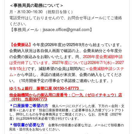
＜事務局員の勤務について＞
月・木10:30~16:30 （祝祭日を除く）
電話受付はしておりませんので、お問合せ等はメールにてご連絡
ください。
【事務局メール：jssace.office@gmail.com】
【会費振込】
今年度(
2026年度)が2025年9月から始まっています。
会費納入状況は各自個人画面で確認の上、会費未納分と今年度分
の会費の振込みをお願いいたします。尚、
2026年度会費減額申請
は受付終了しています。2027年度については2026年7/1(水)～2027
年8/15(土)
です。減額希望の会員は期間内に
＜会費減額申請システ
ム＞
から申請し、承認の連絡が来次第、会費の納入をしてくださ
い。（10月開催予定の理事会で承認後ご連絡いたします。）
ゆうちょ銀行 振替口座 00150-1-87773
他金融機関からの振込用口座番号：〇一九（ゼロイチキュウ）店
（019） 当座0087773
＊口座振替ご希望の方
個人ページにログインした後、下方の＜会則・文
書等＞にあります「預金口座振替依頼書」に必要事項を入力後プリントアウト
し、押印したものを学会事務局までご郵送ください。なお、次年度（2027年
度）分は2026年9月末必着で受け付けています。
＊領収書が必要な方
会費等の領収書が必要な方は、メールにて領収書の
宛名・送付先をお知らせください。