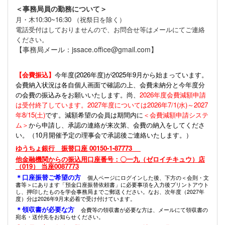
＜事務局員の勤務について＞
月・木10:30~16:30 （祝祭日を除く）
電話受付はしておりませんので、お問合せ等はメールにてご連絡
ください。
【事務局メール：jssace.office@gmail.com】
【会費振込】
今年度(
2026年度)が2025年9月から始まっています。
会費納入状況は各自個人画面で確認の上、会費未納分と今年度分
の会費の振込みをお願いいたします。尚、
2026年度会費減額申請
は受付終了しています。2027年度については2026年7/1(水)～2027
年8/15(土)
です。減額希望の会員は期間内に
＜会費減額申請システ
ム＞
から申請し、承認の連絡が来次第、会費の納入をしてくださ
い。（10月開催予定の理事会で承認後ご連絡いたします。）
ゆうちょ銀行 振替口座 00150-1-87773
他金融機関からの振込用口座番号：〇一九（ゼロイチキュウ）店
（019） 当座0087773
＊口座振替ご希望の方
個人ページにログインした後、下方の＜会則・文
書等＞にあります「預金口座振替依頼書」に必要事項を入力後プリントアウト
し、押印したものを学会事務局までご郵送ください。なお、次年度（2027年
度）分は2026年9月末必着で受け付けています。
＊領収書が必要な方
会費等の領収書が必要な方は、メールにて領収書の
宛名・送付先をお知らせください。