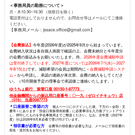
＜事務局員の勤務について＞
月・木10:30~16:30 （祝祭日を除く）
電話受付はしておりませんので、お問合せ等はメールにてご連絡
ください。
【事務局メール：jssace.office@gmail.com】
【会費振込】
今年度(
2026年度)が2025年9月から始まっています。
会費納入状況は各自個人画面で確認の上、会費未納分と今年度分
の会費の振込みをお願いいたします。尚、
2026年度会費減額申請
は受付終了しています。2027年度については2026年7/1(水)～2027
年8/15(土)
です。減額希望の会員は期間内に
＜会費減額申請システ
ム＞
から申請し、承認の連絡が来次第、会費の納入をしてくださ
い。（10月開催予定の理事会で承認後ご連絡いたします。）
ゆうちょ銀行 振替口座 00150-1-87773
他金融機関からの振込用口座番号：〇一九（ゼロイチキュウ）店
（019） 当座0087773
＊口座振替ご希望の方
個人ページにログインした後、下方の＜会則・文
書等＞にあります「預金口座振替依頼書」に必要事項を入力後プリントアウト
し、押印したものを学会事務局までご郵送ください。なお、次年度（2027年
度）分は2026年9月末必着で受け付けています。
＊領収書が必要な方
会費等の領収書が必要な方は、メールにて領収書の
宛名・送付先をお知らせください。