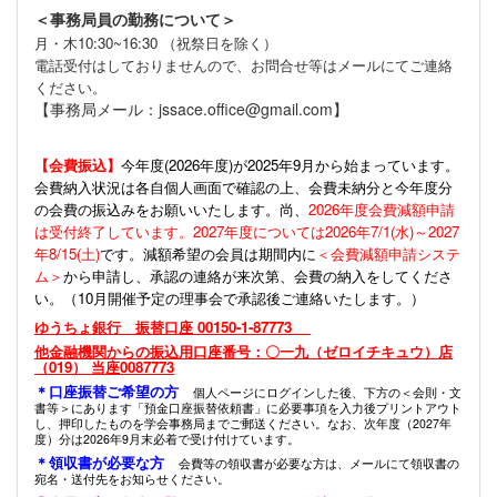
＜事務局員の勤務について＞
月・木10:30~16:30 （祝祭日を除く）
電話受付はしておりませんので、お問合せ等はメールにてご連絡
ください。
【事務局メール：jssace.office@gmail.com】
【会費振込】
今年度(
2026年度)が2025年9月から始まっています。
会費納入状況は各自個人画面で確認の上、会費未納分と今年度分
の会費の振込みをお願いいたします。尚、
2026年度会費減額申請
は受付終了しています。2027年度については2026年7/1(水)～2027
年8/15(土)
です。減額希望の会員は期間内に
＜会費減額申請システ
ム＞
から申請し、承認の連絡が来次第、会費の納入をしてくださ
い。（10月開催予定の理事会で承認後ご連絡いたします。）
ゆうちょ銀行 振替口座 00150-1-87773
他金融機関からの振込用口座番号：〇一九（ゼロイチキュウ）店
（019） 当座0087773
＊口座振替ご希望の方
個人ページにログインした後、下方の＜会則・文
書等＞にあります「預金口座振替依頼書」に必要事項を入力後プリントアウト
し、押印したものを学会事務局までご郵送ください。なお、次年度（2027年
度）分は2026年9月末必着で受け付けています。
＊領収書が必要な方
会費等の領収書が必要な方は、メールにて領収書の
宛名・送付先をお知らせください。