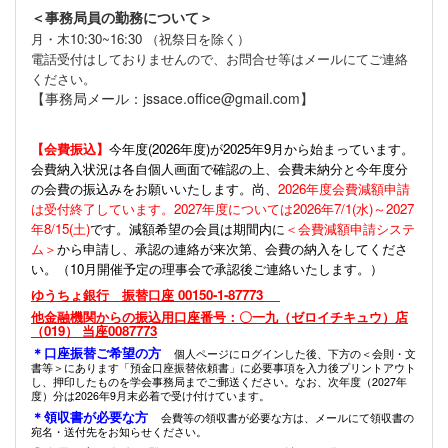
＜事務局員の勤務について＞
月・木10:30~16:30 （祝祭日を除く）
電話受付はしておりませんので、お問合せ等はメールにてご連絡
ください。
【事務局メール：jssace.office@gmail.com】
【会費振込】
今年度(
2026年度)が2025年9月から始まっています。
会費納入状況は各自個人画面で確認の上、会費未納分と今年度分
の会費の振込みをお願いいたします。尚、
2026年度会費減額申請
は受付終了しています。2027年度については2026年7/1(水)～2027
年8/15(土)
です。減額希望の会員は期間内に
＜会費減額申請システ
ム＞
から申請し、承認の連絡が来次第、会費の納入をしてくださ
い。（10月開催予定の理事会で承認後ご連絡いたします。）
ゆうちょ銀行 振替口座 00150-1-87773
他金融機関からの振込用口座番号：〇一九（ゼロイチキュウ）店
（019） 当座0087773
＊口座振替ご希望の方
個人ページにログインした後、下方の＜会則・文
書等＞にあります「預金口座振替依頼書」に必要事項を入力後プリントアウト
し、押印したものを学会事務局までご郵送ください。なお、次年度（2027年
度）分は2026年9月末必着で受け付けています。
＊領収書が必要な方
会費等の領収書が必要な方は、メールにて領収書の
宛名・送付先をお知らせください。