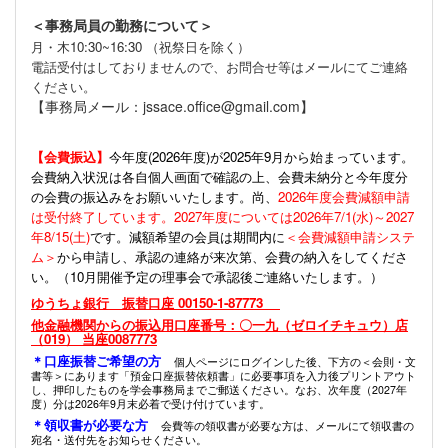
＜事務局員の勤務について＞
月・木10:30~16:30 （祝祭日を除く）
電話受付はしておりませんので、お問合せ等はメールにてご連絡
ください。
【事務局メール：jssace.office@gmail.com】
【会費振込】
今年度(
2026年度)が2025年9月から始まっています。
会費納入状況は各自個人画面で確認の上、会費未納分と今年度分
の会費の振込みをお願いいたします。尚、
2026年度会費減額申請
は受付終了しています。2027年度については2026年7/1(水)～2027
年8/15(土)
です。減額希望の会員は期間内に
＜会費減額申請システ
ム＞
から申請し、承認の連絡が来次第、会費の納入をしてくださ
い。（10月開催予定の理事会で承認後ご連絡いたします。）
ゆうちょ銀行 振替口座 00150-1-87773
他金融機関からの振込用口座番号：〇一九（ゼロイチキュウ）店
（019） 当座0087773
＊口座振替ご希望の方
個人ページにログインした後、下方の＜会則・文
書等＞にあります「預金口座振替依頼書」に必要事項を入力後プリントアウト
し、押印したものを学会事務局までご郵送ください。なお、次年度（2027年
度）分は2026年9月末必着で受け付けています。
＊領収書が必要な方
会費等の領収書が必要な方は、メールにて領収書の
宛名・送付先をお知らせください。