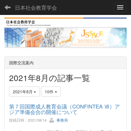
日本社会教育学会
Toggl
国際交流案内
2021年8月の記事一覧
2021年8月
10件
第７回国際成人教育会議（CONFINTEA Ⅶ）ア
ジア準備会合の開催について
投稿日時 : 2021/08/14
事務局