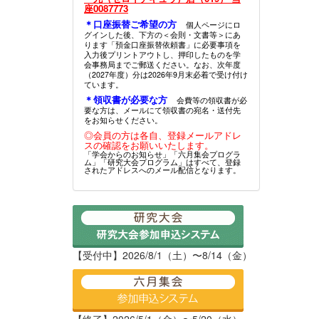
座0087773
＊口座振替ご希望の方
個人ページにロ
グインした後、下方の＜会則・文書等＞にあ
ります「預金口座振替依頼書」に必要事項を
入力後プリントアウトし、押印したものを学
会事務局までご郵送ください。なお、次年度
（2027年度）分は2026年9月末必着で受け付け
ています。
＊領収書が必要な方
会費等の領収書が必
要な方は、メールにて領収書の宛名・送付先
をお知らせください。
◎会員の方は各自、登録メールアドレ
スの確認をお願いいたします。
「学会からのお知らせ」「六月集会プログラ
ム」「研究大会プログラム」はすべて、登録
されたアドレスへのメール配信となります。
【受付中】2026/8/1（土）〜8/14（金）
【終了】2026/5/1（金）〜5/20（水）