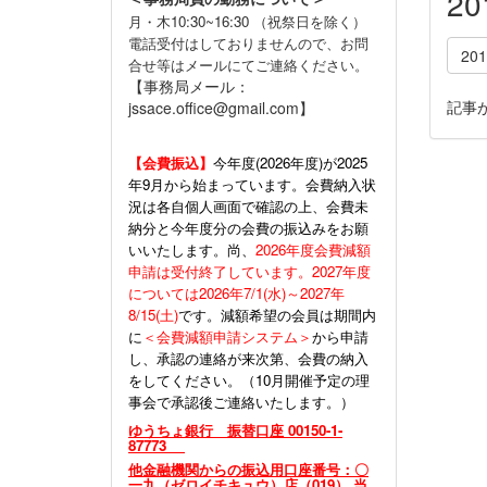
2
月・木10:30~16:30 （祝祭日を除く）
電話受付はしておりませんので、お問
20
合せ等はメールにてご連絡ください。
【事務局メール：
記事
jssace.office@gmail.com】
【会費振込】
今年度(
2026年度)が2025
年9月から始まっています。会費納入状
況は各自個人画面で確認の上、会費未
納分と今年度分の会費の振込みをお願
いいたします。尚、
2026年度会費減額
申請は受付終了しています。2027年度
については2026年7/1(水)～2027年
8/15(土)
です。減額希望の会員は期間内
に
＜会費減額申請システム＞
から申請
し、承認の連絡が来次第、会費の納入
をしてください。（10月開催予定の理
事会で承認後ご連絡いたします。）
ゆうちょ銀行 振替口座 00150-1-
87773
他金融機関からの振込用口座番号：〇
一九（ゼロイチキュウ）店（019） 当