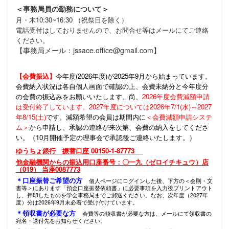
＜事務局員の勤務について＞
月・木10:30~16:30 （祝祭日を除く）
電話受付はしておりませんので、お問合せ等はメールにてご連絡
ください。
【事務局メール：jssace.office@gmail.com】
【会費振込】
今年度(
2026年度)が2025年9月から始まっています。
会費納入状況は各自個人画面で確認の上、会費未納分と今年度分
の会費の振込みをお願いいたします。尚、
2026年度会費減額申請
は受付終了しています。2027年度については2026年7/1(水)～2027
年8/15(土)
です。減額希望の会員は期間内に
＜会費減額申請システ
ム＞
から申請し、承認の連絡が来次第、会費の納入をしてくださ
い。（10月開催予定の理事会で承認後ご連絡いたします。）
ゆうちょ銀行 振替口座 00150-1-87773
他金融機関からの振込用口座番号：〇一九（ゼロイチキュウ）店
（019） 当座0087773
＊口座振替ご希望の方
個人ページにログインした後、下方の＜会則・文
書等＞にあります「預金口座振替依頼書」に必要事項を入力後プリントアウト
し、押印したものを学会事務局までご郵送ください。なお、次年度（2027年
度）分は2026年9月末必着で受け付けています。
＊領収書が必要な方
会費等の領収書が必要な方は、メールにて領収書の
宛名・送付先をお知らせください。