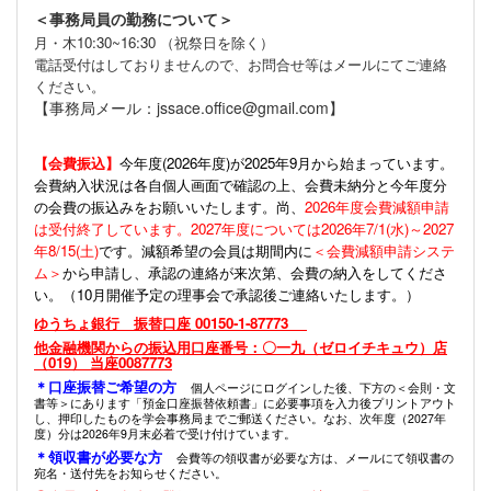
＜事務局員の勤務について＞
月・木10:30~16:30 （祝祭日を除く）
電話受付はしておりませんので、お問合せ等はメールにてご連絡
ください。
【事務局メール：jssace.office@gmail.com】
【会費振込】
今年度(
2026年度)が2025年9月から始まっています。
会費納入状況は各自個人画面で確認の上、会費未納分と今年度分
の会費の振込みをお願いいたします。尚、
2026年度会費減額申請
は受付終了しています。2027年度については2026年7/1(水)～2027
年8/15(土)
です。減額希望の会員は期間内に
＜会費減額申請システ
ム＞
から申請し、承認の連絡が来次第、会費の納入をしてくださ
い。（10月開催予定の理事会で承認後ご連絡いたします。）
ゆうちょ銀行 振替口座 00150-1-87773
他金融機関からの振込用口座番号：〇一九（ゼロイチキュウ）店
（019） 当座0087773
＊口座振替ご希望の方
個人ページにログインした後、下方の＜会則・文
書等＞にあります「預金口座振替依頼書」に必要事項を入力後プリントアウト
し、押印したものを学会事務局までご郵送ください。なお、次年度（2027年
度）分は2026年9月末必着で受け付けています。
＊領収書が必要な方
会費等の領収書が必要な方は、メールにて領収書の
宛名・送付先をお知らせください。