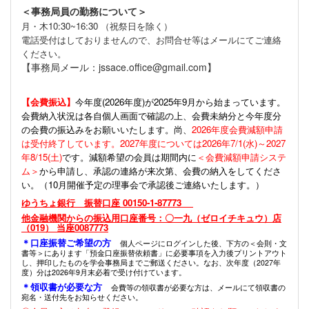
＜事務局員の勤務について＞
月・木10:30~16:30 （祝祭日を除く）
電話受付はしておりませんので、お問合せ等はメールにてご連絡
ください。
【事務局メール：jssace.office@gmail.com】
【会費振込】
今年度(
2026年度)が2025年9月から始まっています。
会費納入状況は各自個人画面で確認の上、会費未納分と今年度分
の会費の振込みをお願いいたします。尚、
2026年度会費減額申請
は受付終了しています。2027年度については2026年7/1(水)～2027
年8/15(土)
です。減額希望の会員は期間内に
＜会費減額申請システ
ム＞
から申請し、承認の連絡が来次第、会費の納入をしてくださ
い。（10月開催予定の理事会で承認後ご連絡いたします。）
ゆうちょ銀行 振替口座 00150-1-87773
他金融機関からの振込用口座番号：〇一九（ゼロイチキュウ）店
（019） 当座0087773
＊口座振替ご希望の方
個人ページにログインした後、下方の＜会則・文
書等＞にあります「預金口座振替依頼書」に必要事項を入力後プリントアウト
し、押印したものを学会事務局までご郵送ください。なお、次年度（2027年
度）分は2026年9月末必着で受け付けています。
＊領収書が必要な方
会費等の領収書が必要な方は、メールにて領収書の
宛名・送付先をお知らせください。