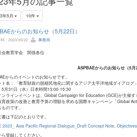
023年5月の記事一覧
23年5月
10件
PBAEからのお知らせ（5月22日）
 : 2023/05/22
事務局
社会教育学会 関係各位
ASPBAEからのお知らせ（5月
PBAEからのイベントのお知らせです。
ント名：「教育財政の脱植民地化に関するアジア太平洋地域ダイアログ
5月31日（水）日本時間13:00-15:30
ンラインイベントは、Global Campaign for Education (GCE)が主催
育政策の改善と教育予算の増額を求める国際キャンペーン「Global Action W
るものです。
文書は下記のとおりです。
2023_ Asia Pacific Regional Dialogue_Draft Concept Note, Objective
から登録してください。