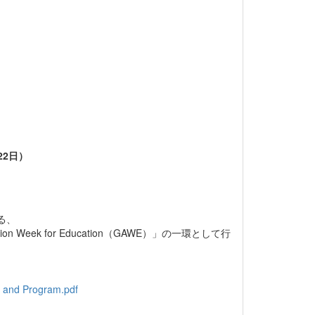
22日）
」
する、
eek for Education（GAWE）」の一環として行
s and Program.pdf