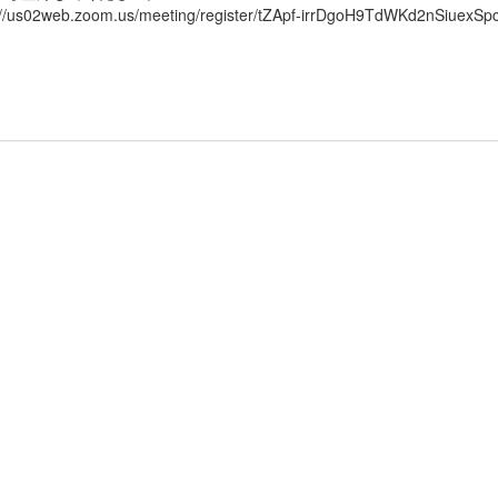
://us02web.zoom.us/meeting/register/tZApf-irrDgoH9TdWKd2nSiuexS