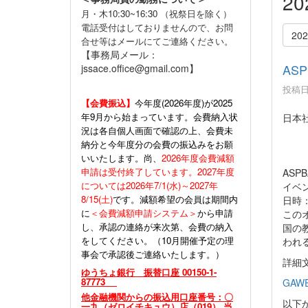
2
月・木10:30~16:30 （祝祭日を除く）
電話受付はしておりませんので、お問
20
合せ等はメールにてご連絡ください。
【事務局メール：
AS
jssace.office@gmail.com】
投稿日時
【会費振込】
今年度(
2026年度)が2025
年9月から始まっています。会費納入状
日本
況は各自個人画面で確認の上、会費未
納分と今年度分の会費の振込みをお願
いいたします。尚、
2026年度会費減額
申請は受付終了しています。2027年度
AS
については2026年7/1(水)～2027年
イベ
8/15(土)
です。減額希望の会員は期間内
日時：
に
＜会費減額申請システム＞
から申請
このオ
し、承認の連絡が来次第、会費の納入
国の教
をしてください。（10月開催予定の理
われ
事会で承認後ご連絡いたします。）
詳細
ゆうちょ銀行 振替口座 00150-1-
87773
GAWE 
他金融機関からの振込用口座番号：〇
以下
一九（ゼロイチキュウ）店（019） 当