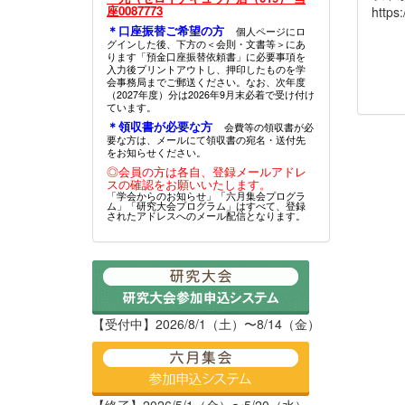
座0087773
https
＊口座振替ご希望の方
個人ページにロ
グインした後、下方の＜会則・文書等＞にあ
ります「預金口座振替依頼書」に必要事項を
入力後プリントアウトし、押印したものを学
会事務局までご郵送ください。なお、次年度
（2027年度）分は2026年9月末必着で受け付け
ています。
＊領収書が必要な方
会費等の領収書が必
要な方は、メールにて領収書の宛名・送付先
をお知らせください。
◎会員の方は各自、登録メールアドレ
スの確認をお願いいたします。
「学会からのお知らせ」「六月集会プログラ
ム」「研究大会プログラム」はすべて、登録
されたアドレスへのメール配信となります。
【受付中】2026/8/1（土）〜8/14（金）
【終了】2026/5/1（金）〜5/20（水）