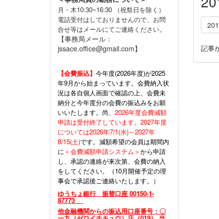
2
月・木10:30~16:30 （祝祭日を除く）
電話受付はしておりませんので、お問
20
合せ等はメールにてご連絡ください。
【事務局メール：
記事
jssace.office@gmail.com】
【会費振込】
今年度(
2026年度)が2025
年9月から始まっています。会費納入状
況は各自個人画面で確認の上、会費未
納分と今年度分の会費の振込みをお願
いいたします。尚、
2026年度会費減額
申請は受付終了しています。2027年度
については2026年7/1(水)～2027年
8/15(土)
です。減額希望の会員は期間内
に
＜会費減額申請システム＞
から申請
し、承認の連絡が来次第、会費の納入
をしてください。（10月開催予定の理
事会で承認後ご連絡いたします。）
ゆうちょ銀行 振替口座 00150-1-
87773
他金融機関からの振込用口座番号：〇
一九（ゼロイチキュウ）店（019） 当