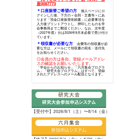
座0087773
＊口座振替ご希望の方
個人ページにロ
グインした後、下方の＜会則・文書等＞にあ
ります「預金口座振替依頼書」に必要事項を
入力後プリントアウトし、押印したものを学
会事務局までご郵送ください。なお、次年度
（2027年度）分は2026年9月末必着で受け付け
ています。
＊領収書が必要な方
会費等の領収書が必
要な方は、メールにて領収書の宛名・送付先
をお知らせください。
◎会員の方は各自、登録メールアドレ
スの確認をお願いいたします。
「学会からのお知らせ」「六月集会プログラ
ム」「研究大会プログラム」はすべて、登録
されたアドレスへのメール配信となります。
【受付中】2026/8/1（土）〜8/14（金）
【終了】2026/5/1（金）〜5/20（水）