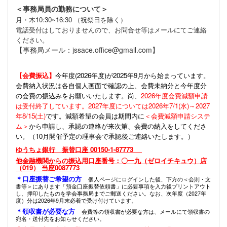
＜事務局員の勤務について＞
月・木10:30~16:30 （祝祭日を除く）
電話受付はしておりませんので、お問合せ等はメールにてご連絡
ください。
【事務局メール：jssace.office@gmail.com】
【会費振込】
今年度(
2026年度)が2025年9月から始まっています。
会費納入状況は各自個人画面で確認の上、会費未納分と今年度分
の会費の振込みをお願いいたします。尚、
2026年度会費減額申請
は受付終了しています。2027年度については2026年7/1(水)～2027
年8/15(土)
です。減額希望の会員は期間内に
＜会費減額申請システ
ム＞
から申請し、承認の連絡が来次第、会費の納入をしてくださ
い。（10月開催予定の理事会で承認後ご連絡いたします。）
ゆうちょ銀行 振替口座 00150-1-87773
他金融機関からの振込用口座番号：〇一九（ゼロイチキュウ）店
（019） 当座0087773
＊口座振替ご希望の方
個人ページにログインした後、下方の＜会則・文
書等＞にあります「預金口座振替依頼書」に必要事項を入力後プリントアウト
し、押印したものを学会事務局までご郵送ください。なお、次年度（2027年
度）分は2026年9月末必着で受け付けています。
＊領収書が必要な方
会費等の領収書が必要な方は、メールにて領収書の
宛名・送付先をお知らせください。