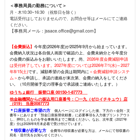
＜事務局員の勤務について＞
月・木10:30~16:30 （祝祭日を除く）
電話受付はしておりませんので、お問合せ等はメールにてご連絡
ください。
【事務局メール：jssace.office@gmail.com】
【会費振込】
今年度(
2026年度)が2025年9月から始まっています。
会費納入状況は各自個人画面で確認の上、会費未納分と今年度分
の会費の振込みをお願いいたします。尚、
2026年度会費減額申請
は受付終了しています。2027年度については2026年7/1(水)～2027
年8/15(土)
です。減額希望の会員は期間内に
＜会費減額申請システ
ム＞
から申請し、承認の連絡が来次第、会費の納入をしてくださ
い。（10月開催予定の理事会で承認後ご連絡いたします。）
ゆうちょ銀行 振替口座 00150-1-87773
他金融機関からの振込用口座番号：〇一九（ゼロイチキュウ）店
（019） 当座0087773
＊口座振替ご希望の方
個人ページにログインした後、下方の＜会則・文
書等＞にあります「預金口座振替依頼書」に必要事項を入力後プリントアウト
し、押印したものを学会事務局までご郵送ください。なお、次年度（2027年
度）分は2026年9月末必着で受け付けています。
＊領収書が必要な方
会費等の領収書が必要な方は、メールにて領収書の
宛名・送付先をお知らせください。