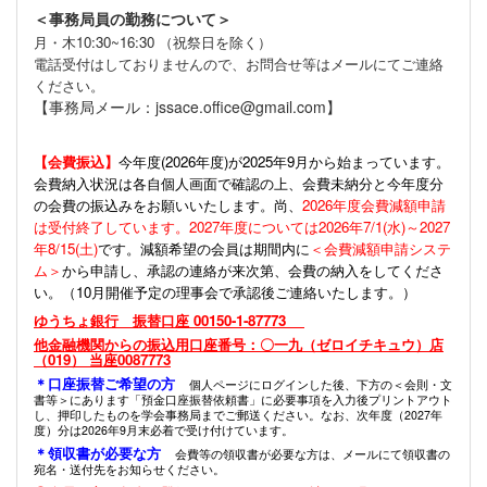
＜事務局員の勤務について＞
月・木10:30~16:30 （祝祭日を除く）
電話受付はしておりませんので、お問合せ等はメールにてご連絡
ください。
【事務局メール：jssace.office@gmail.com】
【会費振込】
今年度(
2026年度)が2025年9月から始まっています。
会費納入状況は各自個人画面で確認の上、会費未納分と今年度分
の会費の振込みをお願いいたします。尚、
2026年度会費減額申請
は受付終了しています。2027年度については2026年7/1(水)～2027
年8/15(土)
です。減額希望の会員は期間内に
＜会費減額申請システ
ム＞
から申請し、承認の連絡が来次第、会費の納入をしてくださ
い。（10月開催予定の理事会で承認後ご連絡いたします。）
ゆうちょ銀行 振替口座 00150-1-87773
他金融機関からの振込用口座番号：〇一九（ゼロイチキュウ）店
（019） 当座0087773
＊口座振替ご希望の方
個人ページにログインした後、下方の＜会則・文
書等＞にあります「預金口座振替依頼書」に必要事項を入力後プリントアウト
し、押印したものを学会事務局までご郵送ください。なお、次年度（2027年
度）分は2026年9月末必着で受け付けています。
＊領収書が必要な方
会費等の領収書が必要な方は、メールにて領収書の
宛名・送付先をお知らせください。