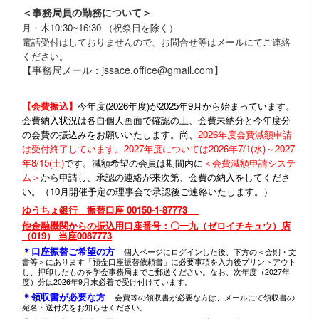
＜事務局員の勤務について＞
月・木10:30~16:30 （祝祭日を除く）
電話受付はしておりませんので、お問合せ等はメールにてご連絡
ください。
【事務局メール：jssace.office@gmail.com】
【会費振込】
今年度(
2026年度)が2025年9月から始まっています。
会費納入状況は各自個人画面で確認の上、会費未納分と今年度分
の会費の振込みをお願いいたします。尚、
2026年度会費減額申請
は受付終了しています。2027年度については2026年7/1(水)～2027
年8/15(土)
です。減額希望の会員は期間内に
＜会費減額申請システ
ム＞
から申請し、承認の連絡が来次第、会費の納入をしてくださ
い。（10月開催予定の理事会で承認後ご連絡いたします。）
ゆうちょ銀行 振替口座 00150-1-87773
他金融機関からの振込用口座番号：〇一九（ゼロイチキュウ）店
（019） 当座0087773
＊口座振替ご希望の方
個人ページにログインした後、下方の＜会則・文
書等＞にあります「預金口座振替依頼書」に必要事項を入力後プリントアウト
し、押印したものを学会事務局までご郵送ください。なお、次年度（2027年
度）分は2026年9月末必着で受け付けています。
＊領収書が必要な方
会費等の領収書が必要な方は、メールにて領収書の
宛名・送付先をお知らせください。