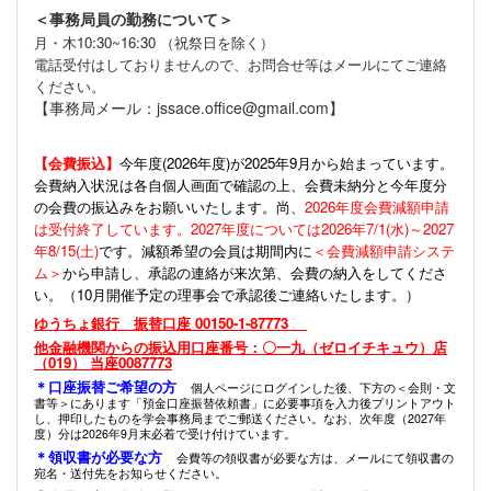
＜事務局員の勤務について＞
月・木10:30~16:30 （祝祭日を除く）
電話受付はしておりませんので、お問合せ等はメールにてご連絡
ください。
【事務局メール：jssace.office@gmail.com】
【会費振込】
今年度(
2026年度)が2025年9月から始まっています。
会費納入状況は各自個人画面で確認の上、会費未納分と今年度分
の会費の振込みをお願いいたします。尚、
2026年度会費減額申請
は受付終了しています。2027年度については2026年7/1(水)～2027
年8/15(土)
です。減額希望の会員は期間内に
＜会費減額申請システ
ム＞
から申請し、承認の連絡が来次第、会費の納入をしてくださ
い。（10月開催予定の理事会で承認後ご連絡いたします。）
ゆうちょ銀行 振替口座 00150-1-87773
他金融機関からの振込用口座番号：〇一九（ゼロイチキュウ）店
（019） 当座0087773
＊口座振替ご希望の方
個人ページにログインした後、下方の＜会則・文
書等＞にあります「預金口座振替依頼書」に必要事項を入力後プリントアウト
し、押印したものを学会事務局までご郵送ください。なお、次年度（2027年
度）分は2026年9月末必着で受け付けています。
＊領収書が必要な方
会費等の領収書が必要な方は、メールにて領収書の
宛名・送付先をお知らせください。