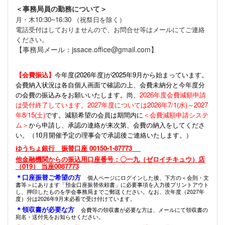
＜事務局員の勤務について＞
月・木10:30~16:30 （祝祭日を除く）
電話受付はしておりませんので、お問合せ等はメールにてご連絡
ください。
【事務局メール：jssace.office@gmail.com】
【会費振込】
今年度(
2026年度)が2025年9月から始まっています。
会費納入状況は各自個人画面で確認の上、会費未納分と今年度分
の会費の振込みをお願いいたします。尚、
2026年度会費減額申請
は受付終了しています。2027年度については2026年7/1(水)～2027
年8/15(土)
です。減額希望の会員は期間内に
＜会費減額申請システ
ム＞
から申請し、承認の連絡が来次第、会費の納入をしてくださ
い。（10月開催予定の理事会で承認後ご連絡いたします。）
ゆうちょ銀行 振替口座 00150-1-87773
他金融機関からの振込用口座番号：〇一九（ゼロイチキュウ）店
（019） 当座0087773
＊口座振替ご希望の方
個人ページにログインした後、下方の＜会則・文
書等＞にあります「預金口座振替依頼書」に必要事項を入力後プリントアウト
し、押印したものを学会事務局までご郵送ください。なお、次年度（2027年
度）分は2026年9月末必着で受け付けています。
＊領収書が必要な方
会費等の領収書が必要な方は、メールにて領収書の
宛名・送付先をお知らせください。