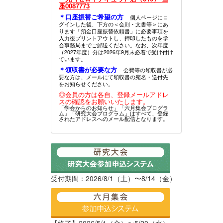
座0087773
＊口座振替ご希望の方
個人ページにロ
グインした後、下方の＜会則・文書等＞にあ
ります「預金口座振替依頼書」に必要事項を
入力後プリントアウトし、押印したものを学
会事務局までご郵送ください。なお、次年度
（2027年度）分は2026年9月末必着で受け付け
ています。
＊領収書が必要な方
会費等の領収書が必
要な方は、メールにて領収書の宛名・送付先
をお知らせください。
◎会員の方は各自、登録メールアドレ
スの確認をお願いいたします。
「学会からのお知らせ」「六月集会プログラ
ム」「研究大会プログラム」はすべて、登録
されたアドレスへのメール配信となります。
受付期間：2026/8/1（土）〜8/14（金）
【終了】2026/5/1（金）〜5/20（水）