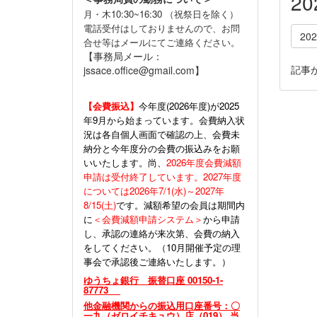
2
月・木10:30~16:30 （祝祭日を除く）
電話受付はしておりませんので、お問
20
合せ等はメールにてご連絡ください。
【事務局メール：
記事
jssace.office@gmail.com】
【会費振込】
今年度(
2026年度)が2025
年9月から始まっています。会費納入状
況は各自個人画面で確認の上、会費未
納分と今年度分の会費の振込みをお願
いいたします。尚、
2026年度会費減額
申請は受付終了しています。2027年度
については2026年7/1(水)～2027年
8/15(土)
です。減額希望の会員は期間内
に
＜会費減額申請システム＞
から申請
し、承認の連絡が来次第、会費の納入
をしてください。（10月開催予定の理
事会で承認後ご連絡いたします。）
ゆうちょ銀行 振替口座 00150-1-
87773
他金融機関からの振込用口座番号：〇
一九（ゼロイチキュウ）店（019） 当