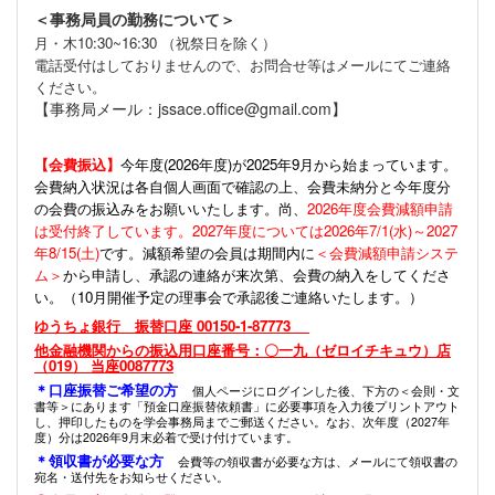
＜事務局員の勤務について＞
月・木10:30~16:30 （祝祭日を除く）
電話受付はしておりませんので、お問合せ等はメールにてご連絡
ください。
【事務局メール：jssace.office@gmail.com】
【会費振込】
今年度(
2026年度)が2025年9月から始まっています。
会費納入状況は各自個人画面で確認の上、会費未納分と今年度分
の会費の振込みをお願いいたします。尚、
2026年度会費減額申請
は受付終了しています。2027年度については2026年7/1(水)～2027
年8/15(土)
です。減額希望の会員は期間内に
＜会費減額申請システ
ム＞
から申請し、承認の連絡が来次第、会費の納入をしてくださ
い。（10月開催予定の理事会で承認後ご連絡いたします。）
ゆうちょ銀行 振替口座 00150-1-87773
他金融機関からの振込用口座番号：〇一九（ゼロイチキュウ）店
（019） 当座0087773
＊口座振替ご希望の方
個人ページにログインした後、下方の＜会則・文
書等＞にあります「預金口座振替依頼書」に必要事項を入力後プリントアウト
し、押印したものを学会事務局までご郵送ください。なお、次年度（2027年
度）分は2026年9月末必着で受け付けています。
＊領収書が必要な方
会費等の領収書が必要な方は、メールにて領収書の
宛名・送付先をお知らせください。