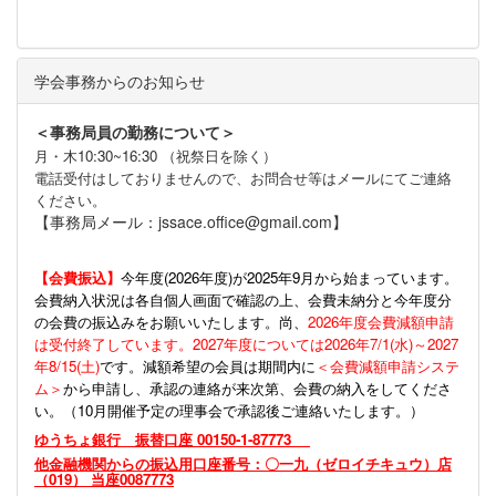
学会事務からのお知らせ
＜事務局員の勤務について＞
月・木10:30~16:30 （祝祭日を除く）
電話受付はしておりませんので、お問合せ等はメールにてご連絡
ください。
【事務局メール：jssace.office@gmail.com】
【会費振込】
今年度(
2026年度)が2025年9月から始まっています。
会費納入状況は各自個人画面で確認の上、会費未納分と今年度分
の会費の振込みをお願いいたします。尚、
2026年度会費減額申請
は受付終了しています。2027年度については2026年7/1(水)～2027
年8/15(土)
です。減額希望の会員は期間内に
＜会費減額申請システ
ム＞
から申請し、承認の連絡が来次第、会費の納入をしてくださ
い。（10月開催予定の理事会で承認後ご連絡いたします。）
ゆうちょ銀行 振替口座 00150-1-87773
他金融機関からの振込用口座番号：〇一九（ゼロイチキュウ）店
（019） 当座0087773