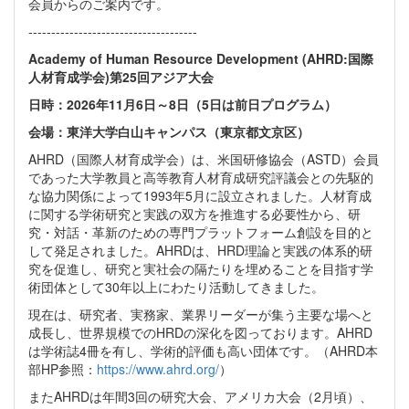
会員からのご案内です。
-------------------------------------
Academy of Human Resource Development (AHRD:国際
人材育成学会)第25回アジア大会
日時：2026年11月6日～8日（5日は前日プログラム）
会場：東洋大学白山キャンパス（東京都文京区）
AHRD（国際人材育成学会）は、米国研修協会（ASTD）会員
であった大学教員と高等教育人材育成研究評議会との先駆的
な協力関係によって1993年5月に設立されました。人材育成
に関する学術研究と実践の双方を推進する必要性から、研
究・対話・革新のための専門プラットフォーム創設を目的と
して発足されました。AHRDは、HRD理論と実践の体系的研
究を促進し、研究と実社会の隔たりを埋めることを目指す学
術団体として30年以上にわたり活動してきました。
現在は、研究者、実務家、業界リーダーが集う主要な場へと
成長し、世界規模でのHRDの深化を図っております。AHRD
は学術誌4冊を有し、学術的評価も高い団体です。（AHRD本
部HP参照：
https://www.ahrd.org/
）
またAHRDは年間3回の研究大会、アメリカ大会（2月頃）、