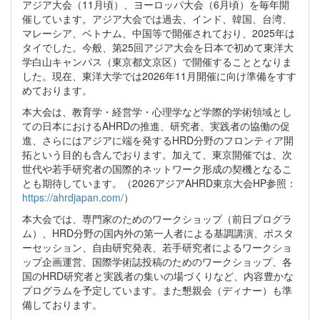
アジア大会（11月頃）、ヨーロッパ大会（6月頃）を毎年開
催しています。アジア大会では過去、インド、韓国、台湾、
マレーシア、ベトナム、中国等で開催されており、2025年は
タイでした。今般、第25回アジア大会を日本で初めて東洋大
学白山キャンパス（東京都文京区）で開催することとなりま
した。現在、東洋大学では2026年11月開催に向け準備をすす
めております。
本大会は、教育学・経営学・心理学など学際的学術領域とし
ての日本におけるAHRDの推進、研究者、実践者の協働の促
進、さらにはアジアに端を発するHRD分野のフロンティア開
拓という目的も含んでおります。加えて、東京開催では、次
世代や若手研究者の国際的ネットワーク形成の契機となるこ
とも期待しています。（2026アジアAHRD東京大会HP参照：
https://ahrdjapan.com/
）
本大会では、専門家のためのワークショップ（前日プログラ
ム）、HRD分野の国内外の第一人者による基調講演、ポスタ
ーセッション、自由研究発表、若手研究者によるワークショ
ップ企画運営、国際学術誌投稿のためのワークショップ、各
国のHRD研究者と実践者の集いの場づくりなど、内容豊かな
プログラムを予定しています。また懇親会（ディナー）も準
備しております。