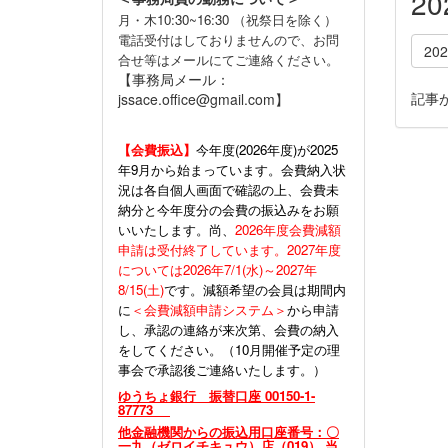
2
月・木10:30~16:30 （祝祭日を除く）
電話受付はしておりませんので、お問
20
合せ等はメールにてご連絡ください。
【事務局メール：
記事
jssace.office@gmail.com】
【会費振込】
今年度(
2026年度)が2025
年9月から始まっています。会費納入状
況は各自個人画面で確認の上、会費未
納分と今年度分の会費の振込みをお願
いいたします。尚、
2026年度会費減額
申請は受付終了しています。2027年度
については2026年7/1(水)～2027年
8/15(土)
です。減額希望の会員は期間内
に
＜会費減額申請システム＞
から申請
し、承認の連絡が来次第、会費の納入
をしてください。（10月開催予定の理
事会で承認後ご連絡いたします。）
ゆうちょ銀行 振替口座 00150-1-
87773
他金融機関からの振込用口座番号：〇
一九（ゼロイチキュウ）店（019） 当