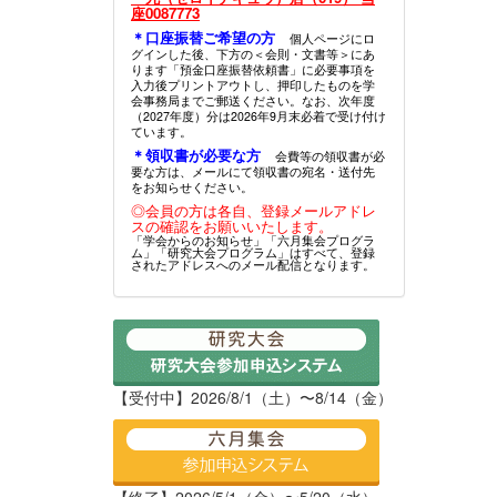
座0087773
＊口座振替ご希望の方
個人ページにロ
グインした後、下方の＜会則・文書等＞にあ
ります「預金口座振替依頼書」に必要事項を
入力後プリントアウトし、押印したものを学
会事務局までご郵送ください。なお、次年度
（2027年度）分は2026年9月末必着で受け付け
ています。
＊領収書が必要な方
会費等の領収書が必
要な方は、メールにて領収書の宛名・送付先
をお知らせください。
◎会員の方は各自、登録メールアドレ
スの確認をお願いいたします。
「学会からのお知らせ」「六月集会プログラ
ム」「研究大会プログラム」はすべて、登録
されたアドレスへのメール配信となります。
【受付中】2026/8/1（土）〜8/14（金）
【終了】2026/5/1（金）〜5/20（水）