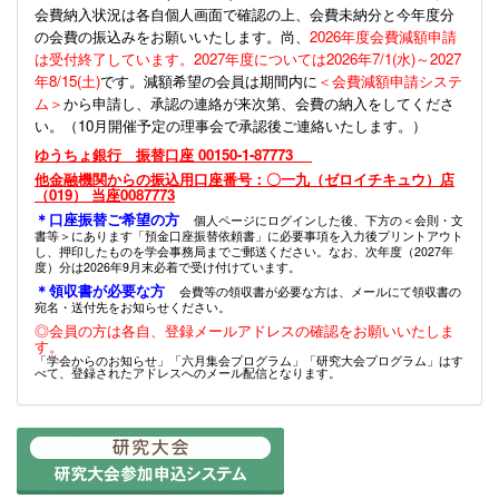
会費納入状況は各自個人画面で確認の上、会費未納分と今年度分
の会費の振込みをお願いいたします。尚、
2026年度会費減額申請
は受付終了しています。2027年度については2026年7/1(水)～2027
年8/15(土)
です。減額希望の会員は期間内に
＜会費減額申請システ
ム＞
から申請し、承認の連絡が来次第、会費の納入をしてくださ
い。（10月開催予定の理事会で承認後ご連絡いたします。）
ゆうちょ銀行 振替口座 00150-1-87773
他金融機関からの振込用口座番号：〇一九（ゼロイチキュウ）店
（019） 当座0087773
＊口座振替ご希望の方
個人ページにログインした後、下方の＜会則・文
書等＞にあります「預金口座振替依頼書」に必要事項を入力後プリントアウト
し、押印したものを学会事務局までご郵送ください。なお、次年度（2027年
度）分は2026年9月末必着で受け付けています。
＊領収書が必要な方
会費等の領収書が必要な方は、メールにて領収書の
宛名・送付先をお知らせください。
◎会員の方は各自、登録メールアドレスの確認をお願いいたしま
す。
「学会からのお知らせ」「六月集会プログラム」「研究大会プログラム」はす
べて、登録されたアドレスへのメール配信となります。