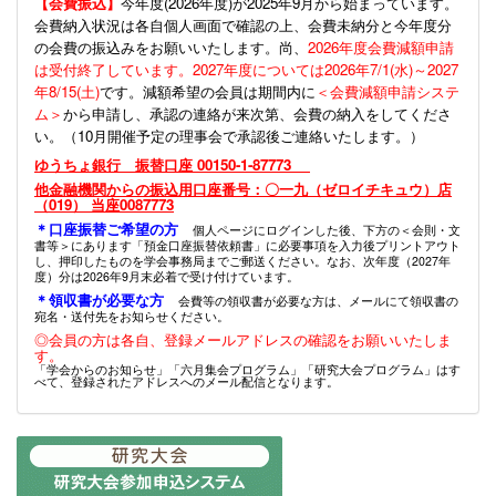
【会費振込】
今年度(
2026年度)が2025年9月から始まっています。
会費納入状況は各自個人画面で確認の上、会費未納分と今年度分
の会費の振込みをお願いいたします。尚、
2026年度会費減額申請
は受付終了しています。2027年度については2026年7/1(水)～2027
年8/15(土)
です。減額希望の会員は期間内に
＜会費減額申請システ
ム＞
から申請し、承認の連絡が来次第、会費の納入をしてくださ
い。（10月開催予定の理事会で承認後ご連絡いたします。）
ゆうちょ銀行 振替口座 00150-1-87773
他金融機関からの振込用口座番号：〇一九（ゼロイチキュウ）店
（019） 当座0087773
＊口座振替ご希望の方
個人ページにログインした後、下方の＜会則・文
書等＞にあります「預金口座振替依頼書」に必要事項を入力後プリントアウト
し、押印したものを学会事務局までご郵送ください。なお、次年度（2027年
度）分は2026年9月末必着で受け付けています。
＊領収書が必要な方
会費等の領収書が必要な方は、メールにて領収書の
宛名・送付先をお知らせください。
◎会員の方は各自、登録メールアドレスの確認をお願いいたしま
す。
「学会からのお知らせ」「六月集会プログラム」「研究大会プログラム」はす
べて、登録されたアドレスへのメール配信となります。