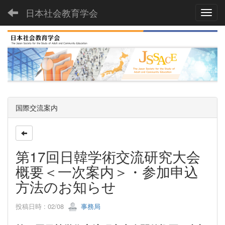
日本社会教育学会
Toggl
国際交流案内
第17回日韓学術交流研究大会
概要＜一次案内＞・参加申込
方法のお知らせ
投稿日時 : 02/08
事務局