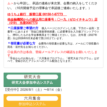
ム＞
から申請し、承認の連絡が来次第、会費の納入をしてくださ
い。（10月開催予定の理事会で承認後ご連絡いたします。）
ゆうちょ銀行 振替口座 00150-1-87773
他金融機関からの振込用口座番号：〇一九（ゼロイチキュウ）店
（019） 当座0087773
＊口座振替ご希望の方
個人ページにログインした後、下方の＜会則・文
書等＞にあります「預金口座振替依頼書」に必要事項を入力後プリントアウト
し、押印したものを学会事務局までご郵送ください。なお、次年度（2027年
度）分は2026年9月末必着で受け付けています。
＊領収書が必要な方
会費等の領収書が必要な方は、メールにて領収書の
宛名・送付先をお知らせください。
◎会員の方は各自、登録メールアドレスの確認をお願いいたしま
す。
「学会からのお知らせ」「六月集会プログラム」「研究大会プログラム」はす
べて、登録されたアドレスへのメール配信となります。
【受付中】2026/8/1（土）〜8/14（金）