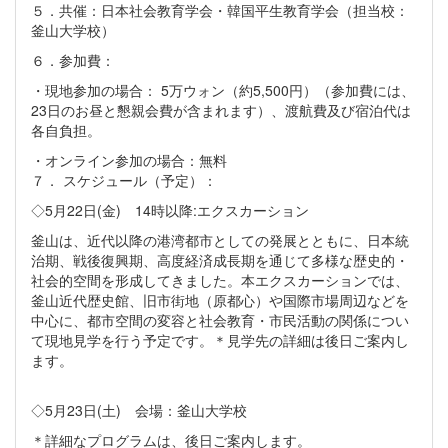
５．共催：日本社会教育学会・韓国平生教育学会（担当校：
釜山大学校）
６．参加費：
・現地参加の場合： 5万ウォン（約5,500円）（参加費には、
23日のお昼と懇親会費が含まれます）、渡航費及び宿泊代は
各自負担。
・オンライン参加の場合：無料
７． スケジュール（予定）：
◇5月22日(金) 14時以降:エクスカーション
釜山は、近代以降の港湾都市としての発展とともに、日本統
治期、戦後復興期、高度経済成長期を通じて多様な歴史的・
社会的空間を形成してきました。本エクスカーションでは、
釜山近代歴史館、旧市街地（原都心）や国際市場周辺などを
中心に、都市空間の変容と社会教育・市民活動の関係につい
て現地見学を行う予定です。＊見学先の詳細は後日ご案内し
ます。
◇5月23日(土) 会場：釜山大学校
＊詳細なプログラムは、後日ご案内します。