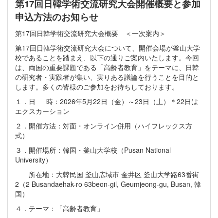
第17回日韓学術交流研究大会開催概要と参加
申込方法のお知らせ
第17回日韓学術交流研究大会概要 ＜一次案内＞
第17回日韓学術交流研究大会について、開催会場が釜山大学
校であることを踏まえ、以下の通りご案内いたします。今回
は、両国の重要課題である「高齢者教育」をテーマに、日韓
の研究者・実践者が集い、実りある議論を行うことを目的と
します。多くの皆様のご参加をお待ちしております。
１．日 時：2026年5月22日（金）～23日（土）＊22日は
エクスカーション
２．開催方法：対面・オンライン併用（ハイフレックス方
式）
３．開催場所：韓国・釜山大学校（Pusan National
University）
所在地：大韓民国 釜山広域市 金井区 釜山大学路63番街
2（2 Busandaehak-ro 63beon-gil, Geumjeong-gu, Busan, 韓
国）
４．テーマ：「高齢者教育」