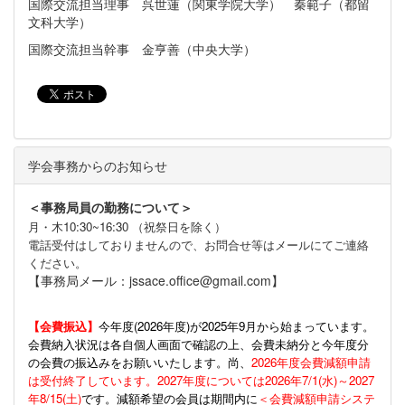
国際交流担当理事 呉世蓮（関東学院大学） 秦範子（都留
文科大学）
国際交流担当幹事 金亨善（中央大学）
学会事務からのお知らせ
＜事務局員の勤務について＞
月・木10:30~16:30 （祝祭日を除く）
電話受付はしておりませんので、お問合せ等はメールにてご連絡
ください。
【事務局メール：jssace.office@gmail.com】
【会費振込】
今年度(
2026年度)が2025年9月から始まっています。
会費納入状況は各自個人画面で確認の上、会費未納分と今年度分
の会費の振込みをお願いいたします。尚、
2026年度会費減額申請
は受付終了しています。2027年度については2026年7/1(水)～2027
年8/15(土)
です。減額希望の会員は期間内に
＜会費減額申請システ