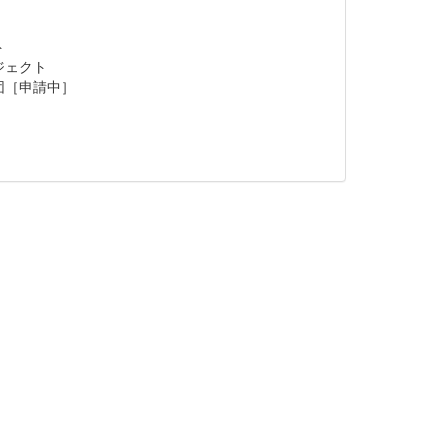
ト
ジェクト
団［申請中］