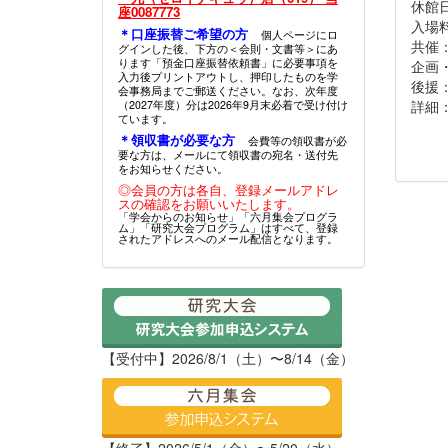
休館
座0087773
入場
＊口座振替ご希望の方
個人ページにロ
共催
グインした後、下方の＜会則・文書等＞にあ
ります「預金口座振替依頼書」に必要事項を
企画
入力後プリントアウトし、押印したものを学
後援
会事務局までご郵送ください。なお、次年度
詳細
（2027年度）分は2026年9月末必着で受け付け
ています。
＊領収書が必要な方
会費等の領収書が必
要な方は、メールにて領収書の宛名・送付先
をお知らせください。
◎会員の方は各自、登録メールアドレ
スの確認をお願いいたします。
「学会からのお知らせ」「六月集会プログラ
ム」「研究大会プログラム」はすべて、登録
されたアドレスへのメール配信となります。
【受付中】2026/8/1（土）〜8/14（金）
【終了】2026/5/1（金）〜5/20（水）