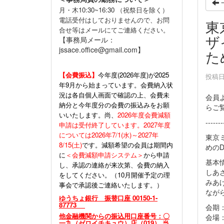
月・木10:30~16:30 （祝祭日を除く）
電話受付はしておりませんので、お問
東
合せ等はメールにてご連絡ください。
ザ
【事務局メール：
jssace.office@gmail.com】
た
【会費振込】
今年度(
2026年度)が2025
投稿日時
年9月から始まっています。会費納入状
況は各自個人画面で確認の上、会費未
会員
納分と今年度分の会費の振込みをお願
らご
いいたします。尚、
2026年度会費減額
-------
申請は受付終了しています。2027年度
については2026年7/1(水)～2027年
東京
8/15(土)
です。減額希望の会員は期間内
めのD
に
＜会費減額申請システム＞
から申請
基本
し、承認の連絡が来次第、会費の納入
しあ
をしてください。（10月開催予定の理
みあ
事会で承認後ご連絡いたします。）
なが
ゆうちょ銀行 振替口座 00150-1-
87773
会期：
他金融機関からの振込用口座番号：〇
会場
一九（ゼロイチキュウ）店（019） 当