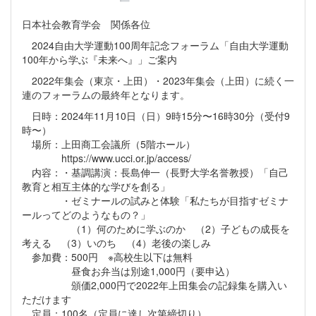
日本社会教育学会 関係各位
2024自由大学運動100周年記念フォーラム「自由大学運動
100年から学ぶ『未来へ』」ご案内
2022年集会（東京・上田）・2023年集会（上田）に続く一
連のフォーラムの最終年となります。
日時：2024年11月10日（日）9時15分〜16時30分（受付9
時〜）
場所：上田商工会議所（5階ホール）
https://www.ucci.or.jp/access/
内容：・基調講演：長島伸一（長野大学名誉教授）「自己
教育と相互主体的な学びを創る」
・ゼミナールの試みと体験「私たちが目指すゼミナ
ールってどのようなもの？」
（1）何のために学ぶのか （2）子どもの成長を
考える （3）いのち （4）老後の楽しみ
参加費：500円 ※高校生以下は無料
昼食お弁当は別途1,000円（要申込）
頒価2,000円で2022年上田集会の記録集を購入い
ただけます
定員：100名（定員に達し次第締切り）