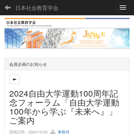
日本社会教育学会
Toggl
会員企画のお知らせ
2024自由大学運動100周年記
念フォーラム「自由大学運動
100年から学ぶ『未来へ』」
ご案内
投稿日時 : 2024/10/24
事務局