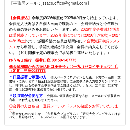
【事務局メール：jssace.office@gmail.com】
【会費振込】
今年度(
2026年度)が2025年9月から始まっています。
会費納入状況は各自個人画面で確認の上、会費未納分と今年度分
の会費の振込みをお願いいたします。尚、
2026年度会費減額申請
は受付終了しています。2027年度については2026年7/1(水)～2027
年8/15(土)
です。減額希望の会員は期間内に
＜会費減額申請システ
ム＞
から申請し、承認の連絡が来次第、会費の納入をしてくださ
い。（10月開催予定の理事会で承認後ご連絡いたします。）
ゆうちょ銀行 振替口座 00150-1-87773
他金融機関からの振込用口座番号：〇一九（ゼロイチキュウ）店
（019） 当座0087773
＊口座振替ご希望の方
個人ページにログインした後、下方の＜会則・文
書等＞にあります「預金口座振替依頼書」に必要事項を入力後プリントアウト
し、押印したものを学会事務局までご郵送ください。なお、次年度（2027年
度）分は2026年9月末必着で受け付けています。
＊領収書が必要な方
会費等の領収書が必要な方は、メールにて領収書の
宛名・送付先をお知らせください。
◎会員の方は各自、登録メールアドレスの確認をお願いいたしま
す。
「学会からのお知らせ」「六月集会プログラム」「研究大会プログラム」はす
べて、登録されたアドレスへのメール配信となります。