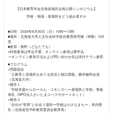
【日本教育学会北海道地区企画公開シンポジウム】
学校・地域・居場所をどう組み直すか
■日時：2024年6月30日（日）10時〜13時
■場所：北海道大学人文社会科学総合教育研究棟（W棟）103
室
■参加：無料（どなたでも）
※対面参加は申込不要、オンライン参加は要申込
⇒オンライン参加方法および問い合わせ先は添付チラシ参照
■プログラム
○問題提起
「公教育と居場所をめぐる状況と検討課題」横井敏郎会員
（北海道大学）
○報告１
「学校支援からローカル・コモンズへ〜居場所と学校」青砥
恭氏（NPO法人さいたまユースサポートネット）
○報告２
「自分が“世界”と出会う場所〜学校は小さなまち〜」井内聖
氏（北海道安平町教育委員会教育長）