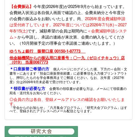
【会費振込】
今年度(
2026年度)が2025年9月から始まっています。
会費納入状況は各自個人画面で確認の上、会費未納分と今年度分
の会費の振込みをお願いいたします。尚、
2026年度会費減額申請
は受付終了しています。2027年度については2026年7/1(水)～2027
年8/15(土)
です。減額希望の会員は期間内に
＜会費減額申請システ
ム＞
から申請し、承認の連絡が来次第、会費の納入をしてくださ
い。（10月開催予定の理事会で承認後ご連絡いたします。）
ゆうちょ銀行 振替口座 00150-1-87773
他金融機関からの振込用口座番号：〇一九（ゼロイチキュウ）店
（019） 当座0087773
＊口座振替ご希望の方
個人ページにログインした後、下方の＜会則・文
書等＞にあります「預金口座振替依頼書」に必要事項を入力後プリントアウト
し、押印したものを学会事務局までご郵送ください。なお、次年度（2027年
度）分は2026年9月末必着で受け付けています。
＊領収書が必要な方
会費等の領収書が必要な方は、メールにて領収書の
宛名・送付先をお知らせください。
◎会員の方は各自、登録メールアドレスの確認をお願いいたしま
す。
「学会からのお知らせ」「六月集会プログラム」「研究大会プログラム」はす
べて、登録されたアドレスへのメール配信となります。