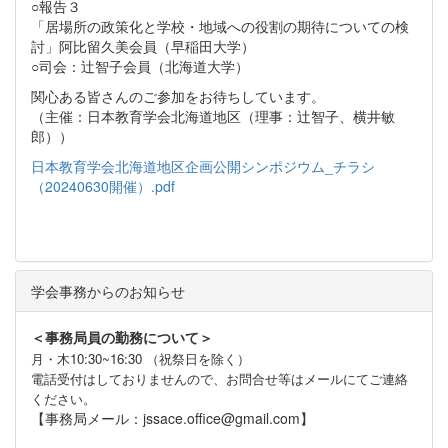
○報告３
「居場所の政策化と学校・地域への役割の期待についての検
討」阿比留久美会員（早稲田大学）
○司会：辻智子会員（北海道大学）
関心ある皆さんのご参加をお待ちしています。
（主催：日本教育学会北海道地区（理事：辻智子、横井敏
郎））
日本教育学会北海道地区企画公開シンポジウム_チラシ
（20240630開催）.pdf
学会事務からのお知らせ
＜事務局員の勤務について＞
月・木10:30~16:30 （祝祭日を除く）
電話受付はしておりませんので、お問合せ等はメールにてご連絡
ください。
【事務局メール：jssace.office@gmail.com】