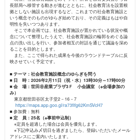
長部局へ移管する動きが進むとともに、社会教育法を設置根
拠としない施設も出現するなど、これまでの社会教育施設と
いう概念そのものがゆらぎ始めており、その定義はもはや自
明性を失いつつあります。
そこで本企画では、社会教育施設が置かれている状況や概
念について整理したうえで、社会教育施設の輪郭をめぐる論
点の洗い出しを行い、参加者相互の対話を通じて議論を深め
ることを目的とします。
また、ここで得られた成果を今後のラウンドテーブルに反
映させていく予定です。
■
テーマ：社会教育施設概念のゆらぎを問う
■ 日 時：2026年2月11日（祝・水）13時30分～17時00分
■ 会 場：世田谷産業プラザ3Ｆ 小会議室
（※会場参加の
み）
東京都世田谷区太子堂2－16－7
https://maps.app.goo.gl/ra73fifg62KmSVcH7
■ 参加費：無料
■
定 員：25名（※事前申込制）
※定員を超過した場合は会員を優先します。
※下記申込み〆切日を過ぎましたら、登録いただいたメール
アドレスにご案内いたします。