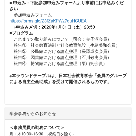
■
申込み：下記参加申込みフォームより事前にお申込みくだ
さい
参加申込みフォーム
https://forms.gle/Z3fZaKPWz7quHCUEA
※申込み〆切：2026年1月31日（土）23:59
■プログラム
これまでの取り組みについて（司会：金子淳会員）
報告① 社会教育法制と社会教育施設（生島美和会員）
報告② 公民館における論点整理（長澤成次会員）
報告③ 図書館における論点整理（石川敬史会員）
報告④ 博物館における論点整理（栗山究会員）
※本ラウンドテーブルは、日本社会教育学会「会員のグループ
による自主企画助成」を受けて開催されるものです。
学会事務からのお知らせ
＜事務局員の勤務について＞
月・木10:30~16:30 （祝祭日を除く）