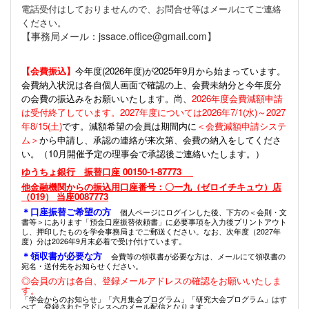
電話受付はしておりませんので、お問合せ等はメールにてご連絡
ください。
【事務局メール：jssace.office@gmail.com】
【会費振込】
今年度(
2026年度)が2025年9月から始まっています。
会費納入状況は各自個人画面で確認の上、会費未納分と今年度分
の会費の振込みをお願いいたします。尚、
2026年度会費減額申請
は受付終了しています。2027年度については2026年7/1(水)～2027
年8/15(土)
です。減額希望の会員は期間内に
＜会費減額申請システ
ム＞
から申請し、承認の連絡が来次第、会費の納入をしてくださ
い。（10月開催予定の理事会で承認後ご連絡いたします。）
ゆうちょ銀行 振替口座 00150-1-87773
他金融機関からの振込用口座番号：〇一九（ゼロイチキュウ）店
（019） 当座0087773
＊口座振替ご希望の方
個人ページにログインした後、下方の＜会則・文
書等＞にあります「預金口座振替依頼書」に必要事項を入力後プリントアウト
し、押印したものを学会事務局までご郵送ください。なお、次年度（2027年
度）分は2026年9月末必着で受け付けています。
＊領収書が必要な方
会費等の領収書が必要な方は、メールにて領収書の
宛名・送付先をお知らせください。
◎会員の方は各自、登録メールアドレスの確認をお願いいたしま
す。
「学会からのお知らせ」「六月集会プログラム」「研究大会プログラム」はす
べて、登録されたアドレスへのメール配信となります。