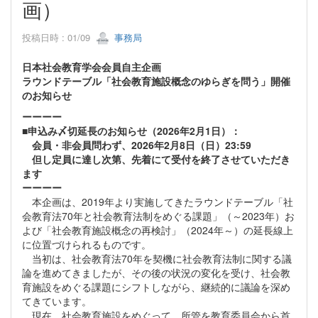
画）
投稿日時 : 01/09
事務局
日本社会教育学会会員自主企画
ラウンドテーブル「社会教育施設概念のゆらぎを問う」開催
のお知らせ
ーーーー
■申込み〆切延長のお知らせ（2026年2月1日）：
会員・非会員問わず、2026年2月8日（日）23:59
但し定員に達し次第、先着にて受付を終了させていただき
ます
ーーーー
本企画は、2019年より実施してきたラウンドテーブル「社
会教育法70年と社会教育法制をめぐる課題」（～2023年）お
よび「社会教育施設概念の再検討」（2024年～）の延長線上
に位置づけられるものです。
当初は、社会教育法70年を契機に社会教育法制に関する議
論を進めてきましたが、その後の状況の変化を受け、社会教
育施設をめぐる課題にシフトしながら、継続的に議論を深め
てきています。
現在、社会教育施設をめぐって、所管を教育委員会から首