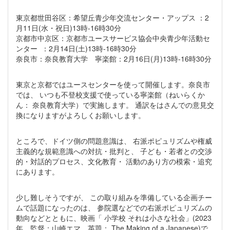
東京都世田谷区：希望丘青少年交流センター・アップス ：2
月11日(水・祝日)13時-16時30分
京都市中京区：京都市ユースサービス協会中央青少年活動セ
ンター ：2月14日(土)13時-16時30分
奈良市：奈良教育大学 寧楽館：2月16日(月)13時-16時30分
東京と京都ではユースセンターを使って開催します。奈良市
では、 いつも不登校支援で使っている寧楽館（ねいらくか
ん： 奈良教育大学）で実施します。 通訳をはさんでの意見交
換になりますがよろしくお願いします。
ところで、ドイツ側の問題意識は、 右派ポピュリズムや権威
主義的な規範意識への対抗・批判と、 子ども・若者との交渉
的・対話的プロセス、文化教育・ 活動のあり方の模索・追究
にあります。
少し難しそうですが、 この取り組みを準備している企画チー
ムで話題になったのは、 参院選などでの右派ポピュリズムの
動向などとともに、映画「 小学校 それは小さな社会」(2023
年、監督：山崎エマ、英題： The Making of a Japanese)で