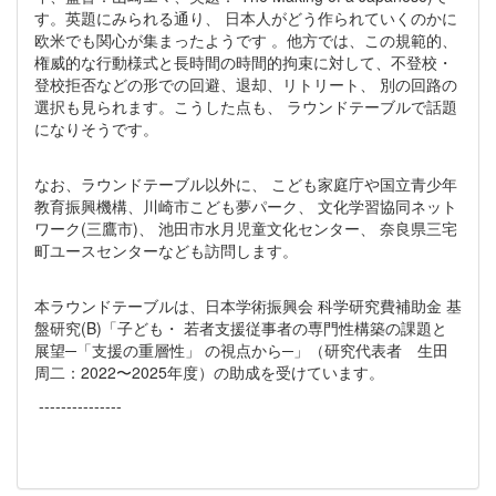
す。英題にみられる通り、 日本人がどう作られていくのかに
欧米でも関心が集まったようです 。他方では、この規範的、
権威的な行動様式と長時間の時間的拘束に対して、不登校・
登校拒否などの形での回避、退却、リトリート、 別の回路の
選択も見られます。こうした点も、 ラウンドテーブルで話題
になりそうです。
なお、ラウンドテーブル以外に、 こども家庭庁や国立青少年
教育振興機構、川崎市こども夢パーク、 文化学習協同ネット
ワーク(三鷹市)、 池田市水月児童文化センター、 奈良県三宅
町ユースセンターなども訪問します。
本ラウンドテーブルは、日本学術振興会 科学研究費補助金 基
盤研究(B)「子ども・ 若者支援従事者の専門性構築の課題と
展望─「支援の重層性」 の視点から─」（研究代表者 生田
周二：2022〜2025年度）の助成を受けています。
---------------