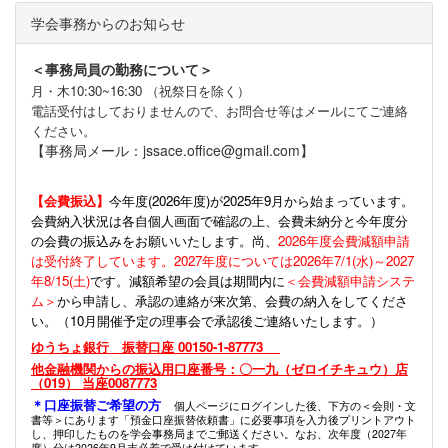
学会事務からのお知らせ
＜事務局員の勤務について＞
月・木10:30~16:30 （祝祭日を除く）
電話受付はしておりませんので、お問合せ等はメールにてご連絡
ください。
【事務局メール：jssace.office@gmail.com】
【会費振込】
今年度(
2026年度)が2025年9月から始まっています。
会費納入状況は各自個人画面で確認の上、会費未納分と今年度分
の会費の振込みをお願いいたします。尚、
2026年度会費減額申請
は受付終了しています。2027年度については2026年7/1(水)～2027
年8/15(土)
です。減額希望の会員は期間内に
＜会費減額申請システ
ム＞
から申請し、承認の連絡が来次第、会費の納入をしてくださ
い。（10月開催予定の理事会で承認後ご連絡いたします。）
ゆうちょ銀行 振替口座 00150-1-87773
他金融機関からの振込用口座番号：〇一九（ゼロイチキュウ）店
（019） 当座0087773
＊口座振替ご希望の方
個人ページにログインした後、下方の＜会則・文
書等＞にあります「預金口座振替依頼書」に必要事項を入力後プリントアウト
し、押印したものを学会事務局までご郵送ください。なお、次年度（2027年
度）分は2026年9月末必着で受け付けています。