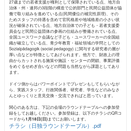
27歳までの若者支援が権利として保障されている点、地方自
治体・州・連邦の3段階の構造で公的部門と民間公益団体が協
働で取り組みを進めている点(民間優位の補完性原理)、その
ためスタッフの待遇を含めて官民格差や地域格差の小さい状
況が確保されている点、地方自治体での子ども・若者支援委
員会など民間公益団体の参画の仕組みが整備されている点、
全国ユースワーク会議など子ども・ユースワーカーの全国組
織が確立している点、青少年教育・福祉領域の学問としての
Sozialpädagogik (social pedagogy) に関与する研究者の層が
厚い点などが特徴としてあげられます。他方で、財政上の理
由からカットされる施策や施設・センターの閉鎖、事業評価
をめぐるせめぎ合いなどの問題も当然ながら課題としてあり
ます。
ドイツ側からはパワーポイントでプレゼンもしてもらいなが
ら、実践スタッフ、行政関係者、研究者、学生などのみなさ
んとゆっくりと意見交換・交流できればと思っています。
関心のある方は、下記の会場のラウンドテーブルへの参加登
録をしてお越しください。参加登録は、以下のチラシのQRコ
ードから
1月18日(日)
までにお願いします。
チラシ（日独ラウンドテーブル）.pdf