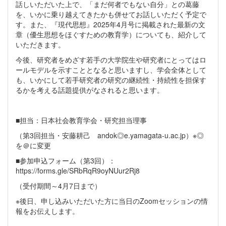
話しいただいた上で、「まだ何者でもない自分」との葛藤
を、いかに乗り越えてきたかも併せてお話しいただく予定で
す。また、『現代思想』2025年4月号に掲載された最新の文
章（優生思想をほぐすための教育学）についても、紹介して
いただきます。
今後、研究者をめざす若手の大学院生や研究者にとってはロ
ールモデルを示すこととなると思いますし、学会全体として
も、いかにして若手研究者の研究の継続性・持続性を担保す
るかを考える話題提供がなされると思います。
■担当：日本社会教育学会・研究担当理事
（第3回担当・安藤耕己 andok◎e.yamagata-u.ac.jp）※◎
を＠に変更
■参加申込フォーム（第3回）：
https://forms.gle/SRbRqR9oyNUur2Rj8
（受付期間～4月7日まで）
※後日、申し込みいただいた方に当日のZoomセッションの情
報をお伝えします。