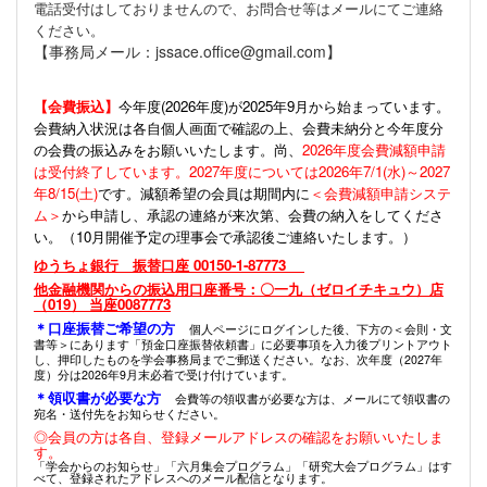
電話受付はしておりませんので、お問合せ等はメールにてご連絡
ください。
【事務局メール：jssace.office@gmail.com】
【会費振込】
今年度(
2026年度)が2025年9月から始まっています。
会費納入状況は各自個人画面で確認の上、会費未納分と今年度分
の会費の振込みをお願いいたします。尚、
2026年度会費減額申請
は受付終了しています。2027年度については2026年7/1(水)～2027
年8/15(土)
です。減額希望の会員は期間内に
＜会費減額申請システ
ム＞
から申請し、承認の連絡が来次第、会費の納入をしてくださ
い。（10月開催予定の理事会で承認後ご連絡いたします。）
ゆうちょ銀行 振替口座 00150-1-87773
他金融機関からの振込用口座番号：〇一九（ゼロイチキュウ）店
（019） 当座0087773
＊口座振替ご希望の方
個人ページにログインした後、下方の＜会則・文
書等＞にあります「預金口座振替依頼書」に必要事項を入力後プリントアウト
し、押印したものを学会事務局までご郵送ください。なお、次年度（2027年
度）分は2026年9月末必着で受け付けています。
＊領収書が必要な方
会費等の領収書が必要な方は、メールにて領収書の
宛名・送付先をお知らせください。
◎会員の方は各自、登録メールアドレスの確認をお願いいたしま
す。
「学会からのお知らせ」「六月集会プログラム」「研究大会プログラム」はす
べて、登録されたアドレスへのメール配信となります。