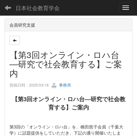
日本社会教育学会
Toggl
会員研究支援
【第3回オンライン・ロハ台
―研究で社会教育する】ご案
内
投稿日時 : 2025/03/18
事務局
【第3回オンライン・ロハ台―研究で社会教
育する】ご案内
第3回の「オンライン・ロハ台」を、橋田慈子会員（千葉大
学）に話題提供をしていただき、下記の通り開催いたしま