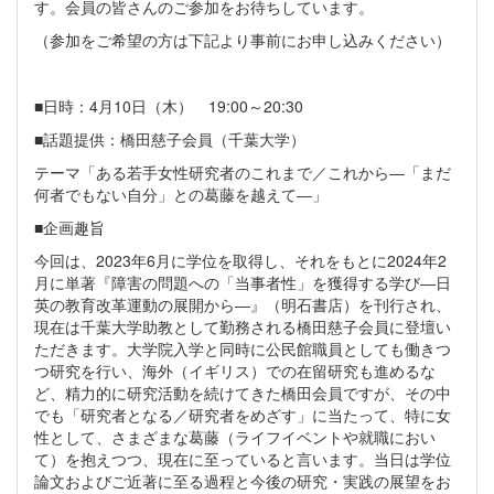
す。会員の皆さんのご参加をお待ちしています。
（参加をご希望の方は下記より事前にお申し込みください）
■日時：4月10日（木） 19:00～20:30
■話題提供：橋田慈子会員（千葉大学）
テーマ「ある若手女性研究者のこれまで／これから―「まだ
何者でもない自分」との葛藤を越えて―」
■企画趣旨
今回は、2023年6月に学位を取得し、それをもとに2024年2
月に単著『障害の問題への「当事者性」を獲得する学び―日
英の教育改革運動の展開から―』（明石書店）を刊行され、
現在は千葉大学助教として勤務される橋田慈子会員に登壇い
ただきます。大学院入学と同時に公民館職員としても働きつ
つ研究を行い、海外（イギリス）での在留研究も進めるな
ど、精力的に研究活動を続けてきた橋田会員ですが、その中
でも「研究者となる／研究者をめざす」に当たって、特に女
性として、さまざまな葛藤（ライフイベントや就職におい
て）を抱えつつ、現在に至っていると言います。当日は学位
論文およびご近著に至る過程と今後の研究・実践の展望をお