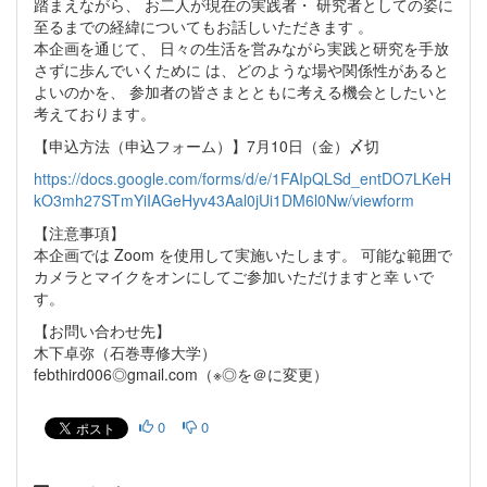
踏まえながら、 お二人が現在の実践者・ 研究者としての姿に
至るまでの経緯についてもお話しいただきます 。
本企画を通じて、 日々の生活を営みながら実践と研究を手放
さずに歩んでいくために は、どのような場や関係性があると
よいのかを、 参加者の皆さまとともに考える機会としたいと
考えております。
【申込方法（申込フォーム）】7月10日（金）〆切
https://docs.google.com/forms/d/e/1FAIpQLSd_entDO7LKeH
kO3mh27STmYiIAGeHyv43Aal0jUi1DM6l0Nw/viewform
【注意事項】
本企画では Zoom を使用して実施いたします。 可能な範囲で
カメラとマイクをオンにしてご参加いただけますと幸 いで
す。
【お問い合わせ先】
木下卓弥（石巻専修大学）
febthird006◎gmail.com（※◎を＠に変更）
0
0