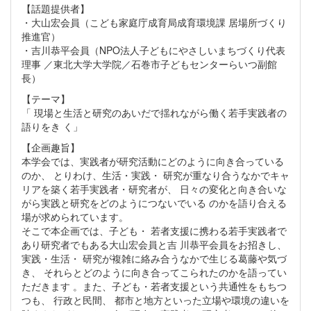
【話題提供者】
・大山宏会員（こども家庭庁成育局成育環境課 居場所づくり
推進官）
・吉川恭平会員（NPO法人子どもにやさしいまちづくり代表
理事 ／東北大学大学院／石巻市子どもセンターらいつ副館
長）
【テーマ】
「 現場と生活と研究のあいだで揺れながら働く若手実践者の
語りをき く」
【企画趣旨】
本学会では、実践者が研究活動にどのように向き合っている
のか、 とりわけ、生活・実践・ 研究が重なり合うなかでキャ
リアを築く若手実践者・研究者が、 日々の変化と向き合いな
がら実践と研究をどのようにつないでいる のかを語り合える
場が求められています。
そこで本企画では、子ども・ 若者支援に携わる若手実践者で
あり研究者でもある大山宏会員と吉 川恭平会員をお招きし、
実践・生活・ 研究が複雑に絡み合うなかで生じる葛藤や気づ
き、 それらとどのように向き合ってこられたのかを語ってい
ただきます 。また、子ども・若者支援という共通性をもちつ
つも、 行政と民間、 都市と地方といった立場や環境の違いを