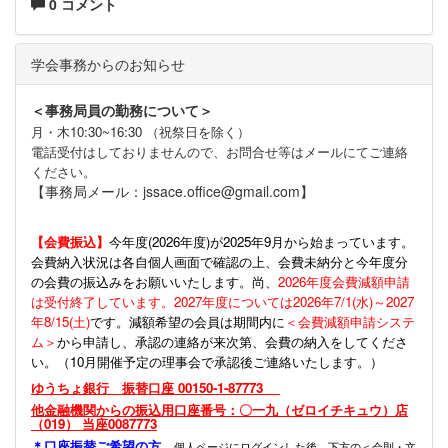
0 コメント
学会事務からのお知らせ
＜事務局員の勤務について＞
月・木10:30~16:30 （祝祭日を除く）
電話受付はしておりませんので、お問合せ等はメールにてご連絡
ください。
【事務局メール：jssace.office@gmail.com】
【会費振込】
今年度(
2026年度)が2025年9月から始まっています。
会費納入状況は各自個人画面で確認の上、会費未納分と今年度分
の会費の振込みをお願いいたします。尚、
2026年度会費減額申請
は受付終了しています。2027年度については2026年7/1(水)～2027
年8/15(土)
です。減額希望の会員は期間内に
＜会費減額申請システ
ム＞
から申請し、承認の連絡が来次第、会費の納入をしてくださ
い。（10月開催予定の理事会で承認後ご連絡いたします。）
ゆうちょ銀行 振替口座 00150-1-87773
他金融機関からの振込用口座番号：〇一九（ゼロイチキュウ）店
（019） 当座0087773
＊口座振替ご希望の方
個人ページにログインした後、下方の＜会則・文