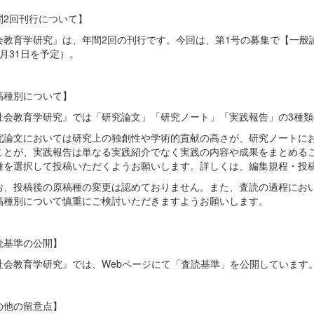
間2回刊行について】
会教育学研究』は、年間2回の刊行です。今回は、第1号の募集で【一般論
月31日を予定）。
稿種別について】
社会教育学研究』では「研究論文」「研究ノート」「実践報告」の3種
究論文においては研究上の独創性や学術的貢献の高さが、研究ノートに
ことが、実践報告は単なる実践紹介でなく実践の内容や成果をまとめる
種を選択して投稿いただくようお願いします。詳しくは、編集規程・投
お、投稿後の原稿種の変更は認めておりません。また、査読の過程にお
稿種別について慎重にご検討いただきますようお願いします。
読基準の公開】
社会教育学研究』では、Webページにて「査読基準」を公開しています
の他の留意点】