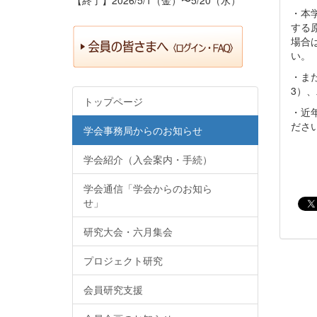
・本
する
場合
い。
・ま
3）
トップページ
・近
ださ
学会事務局からのお知らせ
学会紹介（入会案内・手続）
学会通信「学会からのお知ら
せ」
研究大会・六月集会
プロジェクト研究
会員研究支援