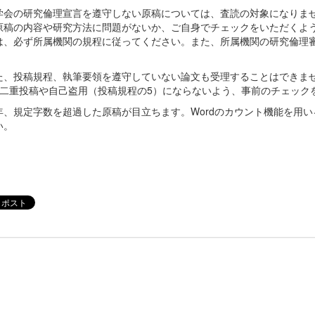
学会の研究倫理宣言を遵守しない原稿については、査読の対象になりま
原稿の内容や研究方法に問題がないか、ご自身でチェックをいただくよ
は、必ず所属機関の規程に従ってください。また、所属機関の研究倫理
た、投稿規程、執筆要領を遵守していない論文も受理することはできま
、二重投稿や自己盗用（投稿規程の5）にならないよう、事前のチェック
年、規定字数を超過した原稿が目立ちます。Wordのカウント機能を用
い。