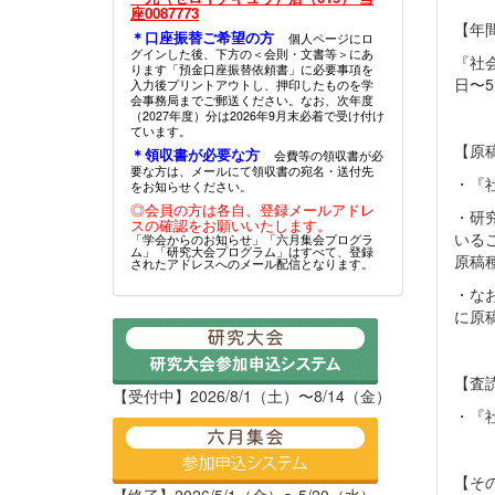
座0087773
【年
＊口座振替ご希望の方
個人ページにロ
グインした後、下方の＜会則・文書等＞にあ
『社
ります「預金口座振替依頼書」に必要事項を
日〜5
入力後プリントアウトし、押印したものを学
会事務局までご郵送ください。なお、次年度
（2027年度）分は2026年9月末必着で受け付け
ています。
【原
＊領収書が必要な方
会費等の領収書が必
要な方は、メールにて領収書の宛名・送付先
・『
をお知らせください。
◎会員の方は各自、登録メールアドレ
・研
スの確認をお願いいたします。
いる
「学会からのお知らせ」「六月集会プログラ
ム」「研究大会プログラム」はすべて、登録
原稿
されたアドレスへのメール配信となります。
・な
に原
【査
【受付中】2026/8/1（土）〜8/14（金）
・『
【そ
【終了】2026/5/1（金）〜5/20（水）