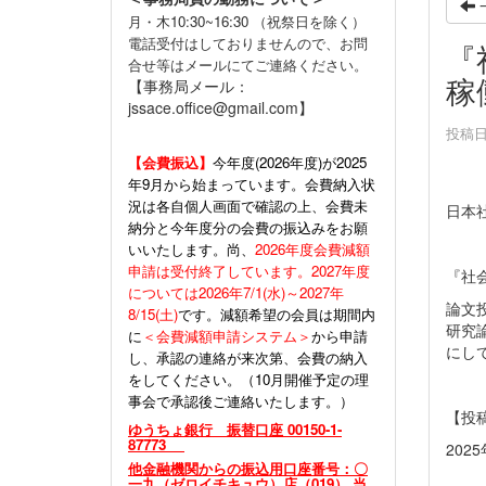
月・木10:30~16:30 （祝祭日を除く）
電話受付はしておりませんので、お問
『
合せ等はメールにてご連絡ください。
稼
【事務局メール：
jssace.office@gmail.com】
投稿日時
【会費振込】
今年度(
2026年度)が2025
年9月から始まっています。会費納入状
況は各自個人画面で確認の上、会費未
日本
納分と今年度分の会費の振込みをお願
いいたします。尚、
2026年度会費減額
申請は受付終了しています。2027年度
『社
については2026年7/1(水)～2027年
論文
8/15(土)
です。減額希望の会員は期間内
研究
に
＜会費減額申請システム＞
から申請
にし
し、承認の連絡が来次第、会費の納入
をしてください。（10月開催予定の理
事会で承認後ご連絡いたします。）
【投
ゆうちょ銀行 振替口座 00150-1-
87773
202
他金融機関からの振込用口座番号：〇
一九（ゼロイチキュウ）店（019） 当