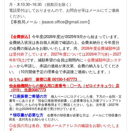
月・木10:30~16:30 （祝祭日を除く）
電話受付はしておりませんので、お問合せ等はメールにてご連絡
ください。
【事務局メール：jssace.office@gmail.com】
【会費振込】
今年度(
2026年度)が2025年9月から始まっています。
会費納入状況は各自個人画面で確認の上、会費未納分と今年度分
の会費の振込みをお願いいたします。尚、
2026年度会費減額申請
は受付終了しています。2027年度については2026年7/1(水)～2027
年8/15(土)
です。減額希望の会員は期間内に
＜会費減額申請システ
ム＞
から申請し、承認の連絡が来次第、会費の納入をしてくださ
い。（10月開催予定の理事会で承認後ご連絡いたします。）
ゆうちょ銀行 振替口座 00150-1-87773
他金融機関からの振込用口座番号：〇一九（ゼロイチキュウ）店
（019） 当座0087773
＊口座振替ご希望の方
個人ページにログインした後、下方の＜会則・文
書等＞にあります「預金口座振替依頼書」に必要事項を入力後プリントアウト
し、押印したものを学会事務局までご郵送ください。なお、次年度（2027年
度）分は2026年9月末必着で受け付けています。
＊領収書が必要な方
会費等の領収書が必要な方は、メールにて領収書の
宛名・送付先をお知らせください。
◎会員の方は各自、登録メールアドレスの確認をお願いいたしま
す。