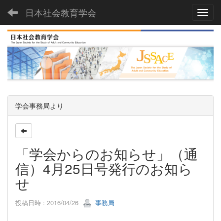
日本社会教育学会
Toggl
学会事務局より
「学会からのお知らせ」（通
信）4月25日号発行のお知ら
せ
投稿日時 : 2016/04/26
事務局