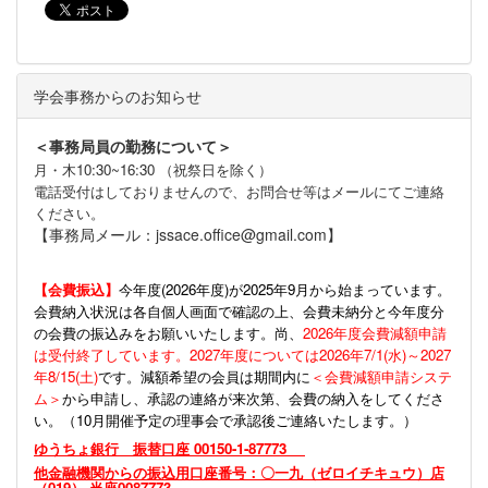
学会事務からのお知らせ
＜事務局員の勤務について＞
月・木10:30~16:30 （祝祭日を除く）
電話受付はしておりませんので、お問合せ等はメールにてご連絡
ください。
【事務局メール：jssace.office@gmail.com】
【会費振込】
今年度(
2026年度)が2025年9月から始まっています。
会費納入状況は各自個人画面で確認の上、会費未納分と今年度分
の会費の振込みをお願いいたします。尚、
2026年度会費減額申請
は受付終了しています。2027年度については2026年7/1(水)～2027
年8/15(土)
です。減額希望の会員は期間内に
＜会費減額申請システ
ム＞
から申請し、承認の連絡が来次第、会費の納入をしてくださ
い。（10月開催予定の理事会で承認後ご連絡いたします。）
ゆうちょ銀行 振替口座 00150-1-87773
他金融機関からの振込用口座番号：〇一九（ゼロイチキュウ）店
（019） 当座0087773