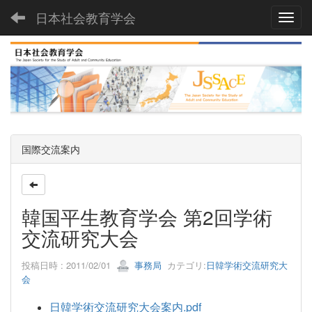
日本社会教育学会
Toggl
国際交流案内
韓国平生教育学会 第2回学術
交流研究大会
投稿日時 : 2011/02/01
事務局
カテゴリ:
日韓学術交流研究大
会
日韓学術交流研究大会案内.pdf