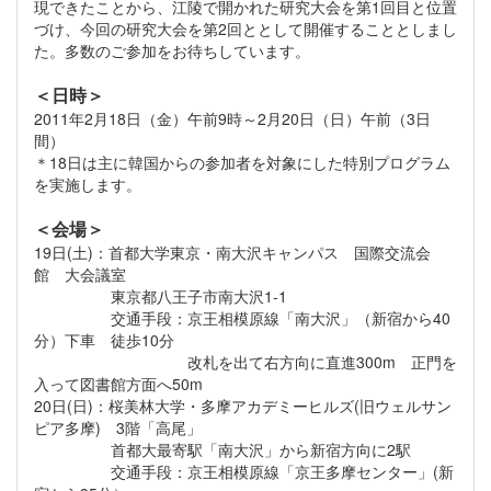
現できたことから、江陵で開かれた研究大会を第1回目と位置
づけ、今回の研究大会を第2回ととして開催することとしまし
た。多数のご参加をお待ちしています。
＜日時＞
2011年2月18日（金）午前9時～2月20日（日）午前（3日
間）
＊18日は主に韓国からの参加者を対象にした特別プログラム
を実施します。
＜会場＞
19日(土)：首都大学東京・南大沢キャンパス 国際交流会
館 大会議室
東京都八王子市南大沢1-1
交通手段：京王相模原線「南大沢」（新宿から40
分）下車 徒歩10分
改札を出て右方向に直進300m 正門を
入って図書館方面へ50m
20日(日)：桜美林大学・多摩アカデミーヒルズ(旧ウェルサン
ピア多摩) 3階「高尾」
首都大最寄駅「南大沢」から新宿方向に2駅
交通手段：京王相模原線「京王多摩センター」(新