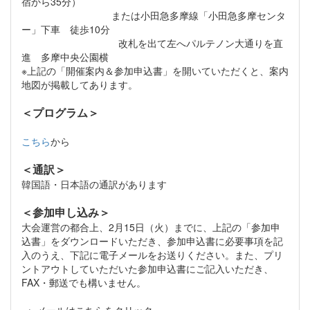
宿から35分）
または小田急多摩線「小田急多摩センタ
ー」下車 徒歩10分
改札を出て左へパルテノン大通りを直
進 多摩中央公園横
※上記の「開催案内＆参加申込書」を開いていただくと、案内
地図が掲載してあります。
＜プログラム＞
こちら
から
＜通訳＞
韓国語・日本語の通訳があります
＜参加申し込み＞
大会運営の都合上、2月15日（火）までに、上記の「参加申
込書」をダウンロードいただき、参加申込書に必要事項を記
入のうえ、下記に電子メールをお送りください。また、プリ
ントアウトしていただいた参加申込書にご記入いただき、
FAX・郵送でも構いません。