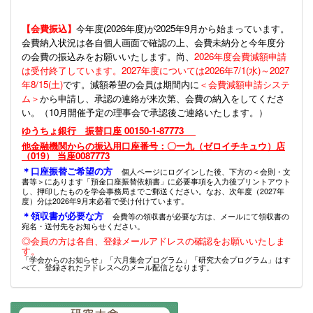
【会費振込】
今年度(
2026年度)が2025年9月から始まっています。
会費納入状況は各自個人画面で確認の上、会費未納分と今年度分
の会費の振込みをお願いいたします。尚、
2026年度会費減額申請
は受付終了しています。2027年度については2026年7/1(水)～2027
年8/15(土)
です。減額希望の会員は期間内に
＜会費減額申請システ
ム＞
から申請し、承認の連絡が来次第、会費の納入をしてくださ
い。（10月開催予定の理事会で承認後ご連絡いたします。）
ゆうちょ銀行 振替口座 00150-1-87773
他金融機関からの振込用口座番号：〇一九（ゼロイチキュウ）店
（019） 当座0087773
＊口座振替ご希望の方
個人ページにログインした後、下方の＜会則・文
書等＞にあります「預金口座振替依頼書」に必要事項を入力後プリントアウト
し、押印したものを学会事務局までご郵送ください。なお、次年度（2027年
度）分は2026年9月末必着で受け付けています。
＊領収書が必要な方
会費等の領収書が必要な方は、メールにて領収書の
宛名・送付先をお知らせください。
◎会員の方は各自、登録メールアドレスの確認をお願いいたしま
す。
「学会からのお知らせ」「六月集会プログラム」「研究大会プログラム」はす
べて、登録されたアドレスへのメール配信となります。