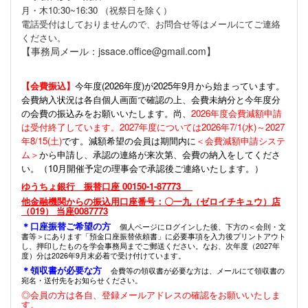
月・木10:30~16:30 （祝祭日を除く）
電話受付はしておりませんので、お問合せ等はメールにてご連絡
ください。
【事務局メール：jssace.office@gmail.com】
【会費振込】
今年度(
2026年度)が2025年9月から始まっています。
会費納入状況は各自個人画面で確認の上、会費未納分と今年度分
の会費の振込みをお願いいたします。尚、
2026年度会費減額申請
は受付終了しています。2027年度については2026年7/1(水)～2027
年8/15(土)
です。減額希望の会員は期間内に
＜会費減額申請システ
ム＞
から申請し、承認の連絡が来次第、会費の納入をしてくださ
い。（10月開催予定の理事会で承認後ご連絡いたします。）
ゆうちょ銀行 振替口座 00150-1-87773
他金融機関からの振込用口座番号：〇一九（ゼロイチキュウ）店
（019） 当座0087773
＊口座振替ご希望の方
個人ページにログインした後、下方の＜会則・文
書等＞にあります「預金口座振替依頼書」に必要事項を入力後プリントアウト
し、押印したものを学会事務局までご郵送ください。なお、次年度（2027年
度）分は2026年9月末必着で受け付けています。
＊領収書が必要な方
会費等の領収書が必要な方は、メールにて領収書の
宛名・送付先をお知らせください。
◎会員の方は各自、登録メールアドレスの確認をお願いいたしま
す。