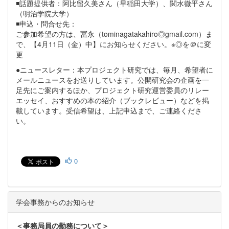
◾️話題提供者：阿比留久美さん（早稲田大学）、関水徹平さん
（明治学院大学）
◾️申込・問合せ先：
ご参加希望の方は、冨永（tominagatakahiro◎gmail.com）ま
で、【4月11日（金）中】にお知らせください。※◎を＠に変
更
●ニュースレター：本プロジェクト研究では、毎月、希望者に
メールニュースをお送りしています。公開研究会の企画を一
足先にご案内するほか、プロジェクト研究運営委員のリレー
エッセイ、おすすめの本の紹介（ブックレビュー）などを掲
載しています。受信希望は、上記申込まで、ご連絡くださ
い。
0
学会事務からのお知らせ
＜事務局員の勤務について＞