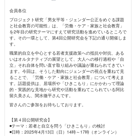
会員各位
プロジェクト研究「男女平等・ジェンダー公正をめぐる課題
と社会教育の可能性」は、「労働・ケア・家族と社会教育」
を2年目の研究テーマにすえて研究活動を進めているところで
す。その一環として、第4回公開研究会を下記の通り開催しま
す。
職業的自立を中心とする若者支援政策への抵抗や対抗、ある
いはオルタナティブの展望として、大人への移行過程や「自
立」それ自体を問い直す取り組みや議論が重ねられてきてい
ます。今回は、そうした動向にジェンダーの視点を重ねて見
ることで、「労働・ケア・家族と社会教育」について考えま
す。話題提供は、居場所や「ひきこもり」にかかわって理論
的・実践的な見地から研究や活動を重ねてこられている阿比
留久美さん、関水徹平さんです。
皆さんのご参加をお待ちしております。
【第４回公開研究会】
◾️テーマ：若者と自立を問う「ひきこもり」の検討
◾️日時：2025年4月13日（日）14時～17時（オンライン）