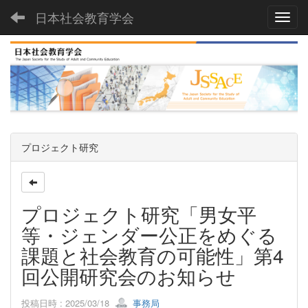
日本社会教育学会
Toggl
プロジェクト研究
プロジェクト研究「男女平
等・ジェンダー公正をめぐる
課題と社会教育の可能性」第4
回公開研究会のお知らせ
投稿日時 : 2025/03/18
事務局