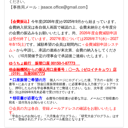
ください。
【事務局メール：jssace.office@gmail.com】
【会費振込】
今年度(
2026年度)が2025年9月から始まっています。
会費納入状況は各自個人画面で確認の上、会費未納分と今年度分
の会費の振込みをお願いいたします。尚、
2026年度会費減額申請
は受付終了しています。2027年度については2026年7/1(水)～2027
年8/15(土)
です。減額希望の会員は期間内に
＜会費減額申請システ
ム＞
から申請し、承認の連絡が来次第、会費の納入をしてくださ
い。（10月開催予定の理事会で承認後ご連絡いたします。）
ゆうちょ銀行 振替口座 00150-1-87773
他金融機関からの振込用口座番号：〇一九（ゼロイチキュウ）店
（019） 当座0087773
＊口座振替ご希望の方
個人ページにログインした後、下方の＜会則・文
書等＞にあります「預金口座振替依頼書」に必要事項を入力後プリントアウト
し、押印したものを学会事務局までご郵送ください。なお、次年度（2027年
度）分は2026年9月末必着で受け付けています。
＊領収書が必要な方
会費等の領収書が必要な方は、メールにて領収書の
宛名・送付先をお知らせください。
◎会員の方は各自、登録メールアドレスの確認をお願いいたしま
す。
「学会からのお知らせ」「六月集会プログラム」「研究大会プログラム」はす
べて、登録されたアドレスへのメール配信となります。