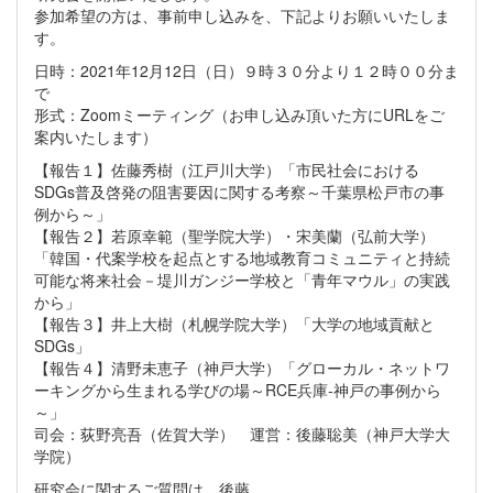
参加希望の方は、事前申し込みを、下記よりお願いいたしま
す。
日時：2021年12月12日（日）９時３０分より１２時００分ま
で
形式：Zoomミーティング（お申し込み頂いた方にURLをご
案内いたします）
【報告１】佐藤秀樹（江戸川大学）「市民社会における
SDGs普及啓発の阻害要因に関する考察～千葉県松戸市の事
例から～」
【報告２】若原幸範（聖学院大学）・宋美蘭（弘前大学）
「韓国・代案学校を起点とする地域教育コミュニティと持続
可能な将来社会－堤川ガンジー学校と「青年マウル」の実践
から」
【報告３】井上大樹（札幌学院大学）「大学の地域貢献と
SDGs」
【報告４】清野未恵子（神戸大学）「グローカル・ネットワ
ーキングから生まれる学びの場～RCE兵庫-神戸の事例から
～」
司会：荻野亮吾（佐賀大学） 運営：後藤聡美（神戸大学大
学院）
研究会に関するご質問は、後藤