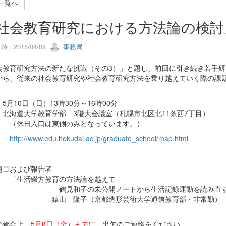
一覧へ
社会教育研究における方法論の検討
 : 2015/04/08
事務局
会教育研究方法の新たな挑戦（その3）」と題し、前回に引き続き若手
がら、従来の社会教育研究や社会教育研究方法を乗り越えていく際の課
5月10日（日）13時30分～16時00分
：北海道大学教育学部 3階大会議室（札幌市北区北11条西7丁目）
日入口は東側のみとなっています。）
http://www.edu.hokudai.ac.jp/graduate_school/map.html
題目および報告者
活綴方教育の方法論を越えて
鶴見和子の未公開ノートから生活記録運動を読み直す
山 隆子（京都造形芸術大学通信教育部・非常勤）
の都合上、
5月8日（金）までに
、出欠のご連絡をください。