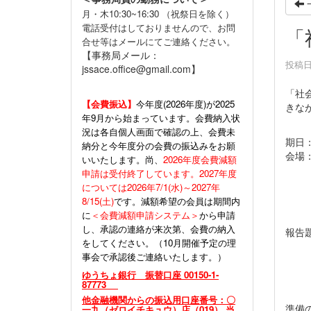
月・木10:30~16:30 （祝祭日を除く）
電話受付はしておりませんので、お問
「
合せ等はメールにてご連絡ください。
【事務局メール：
投稿日時
jssace.office@gmail.com】
「社
【会費振込】
今年度(
2026年度)が2025
きな
年9月から始まっています。会費納入状
況は各自個人画面で確認の上、会費未
期日：
納分と今年度分の会費の振込みをお願
会場
いいたします。尚、
2026年度会費減額
（休
申請は受付終了しています。2027年度
については2026年7/1(水)～2027年
8/15(土)
です。減額希望の会員は期間内
に
＜会費減額申請システム＞
から申請
し、承認の連絡が来次第、会費の納入
報告
をしてください。（10月開催予定の理
「生
事会で承認後ご連絡いたします。）
―
猿
ゆうちょ銀行 振替口座 00150-1-
87773
他金融機関からの振込用口座番号：〇
準備
一九（ゼロイチキュウ）店（019） 当