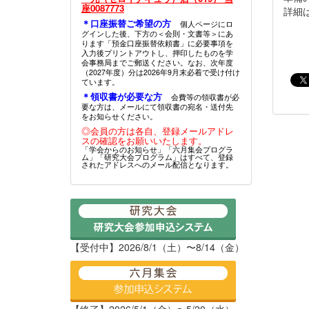
座0087773
詳細
＊口座振替ご希望の方
個人ページにロ
グインした後、下方の＜会則・文書等＞にあ
ります「預金口座振替依頼書」に必要事項を
入力後プリントアウトし、押印したものを学
会事務局までご郵送ください。なお、次年度
（2027年度）分は2026年9月末必着で受け付け
ています。
＊領収書が必要な方
会費等の領収書が必
要な方は、メールにて領収書の宛名・送付先
をお知らせください。
◎会員の方は各自、登録メールアドレ
スの確認をお願いいたします。
「学会からのお知らせ」「六月集会プログラ
ム」「研究大会プログラム」はすべて、登録
されたアドレスへのメール配信となります。
【受付中】2026/8/1（土）〜8/14（金）
【終了】2026/5/1（金）〜5/20（水）