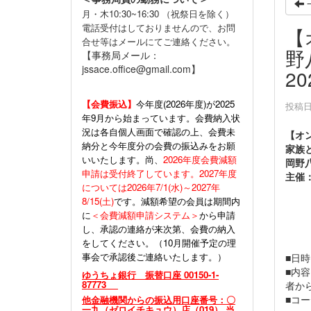
月・木10:30~16:30 （祝祭日を除く）
電話受付はしておりませんので、お問
【
合せ等はメールにてご連絡ください。
野
【事務局メール：
jssace.office@gmail.com】
2
【会費振込】
今年度(
2026年度)が2025
投稿日時
年9月から始まっています。会費納入状
況は各自個人画面で確認の上、会費未
【オ
納分と今年度分の会費の振込みをお願
家族
いいたします。尚、
2026年度会費減額
岡野
申請は受付終了しています。2027年度
主催
については2026年7/1(水)～2027年
8/15(土)
です。減額希望の会員は期間内
に
＜会費減額申請システム＞
から申請
し、承認の連絡が来次第、会費の納入
をしてください。（10月開催予定の理
事会で承認後ご連絡いたします。）
■日時
■内
ゆうちょ銀行 振替口座 00150-1-
87773
者か
■コ
他金融機関からの振込用口座番号：〇
一九（ゼロイチキュウ）店（019） 当