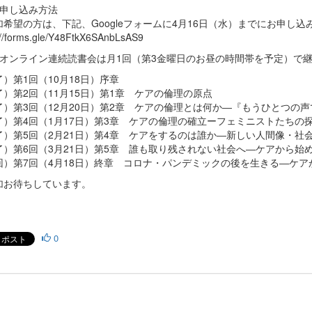
加申し込み方法
加希望の方は、下記、Googleフォームに4月16日（水）までにお申し込
://forms.gle/Y48FtkX6SAnbLsAS9
のオンライン連続読書会は月1回（第3金曜日のお昼の時間帯を予定）で
）第1回（10月18日）序章
了）第2回（11月15日）第1章 ケアの倫理の原点
了）第3回（12月20日）第2章 ケアの倫理とは何か―『もうひとつの
了）第4回（1月17日）第3章 ケアの倫理の確立ーフェミニストたちの
了）第5回（2月21日）第4章 ケアをするのは誰か―新しい人間像・社
了）第6回（3月21日）第5章 誰も取り残されない社会へ―ケアから始
回）第7回（4月18日）終章 コロナ・パンデミックの後を生きる―ケア
加お待ちしています。
0