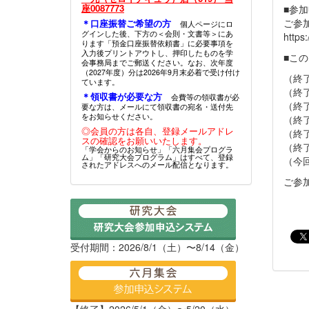
座0087773
■参
ご参
＊口座振替ご希望の方
個人ページにロ
グインした後、下方の＜会則・文書等＞にあ
https
ります「預金口座振替依頼書」に必要事項を
入力後プリントアウトし、押印したものを学
■こ
会事務局までご郵送ください。なお、次年度
（2027年度）分は2026年9月末必着で受け付け
（終了
ています。
（終
＊領収書が必要な方
会費等の領収書が必
（終
要な方は、メールにて領収書の宛名・送付先
をお知らせください。
（終
◎会員の方は各自、登録メールアドレ
（終
スの確認をお願いいたします。
（終
「学会からのお知らせ」「六月集会プログラ
ム」「研究大会プログラム」はすべて、登録
（今
されたアドレスへのメール配信となります。
ご参
受付期間：2026/8/1（土）〜8/14（金）
【終了】2026/5/1（金）〜5/20（水）