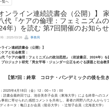
一覧へ
オンライン連続読書会（公開）】 家
八代『ケアの倫理：フェミニズムの
024年）を読む 第7回開催のお知ら
 : 2025/03/26
事務局
ンライン連続読書会（公開）】
とケアと社会教育：
八代『ケアの倫理：フェミニズムの政治思想』（岩波書店、2024年）を
：プロジェクト研究「男女平等・ジェンダー公正をめぐる課題と社会教
【第7回：終章 コロナ・パンデミックの後を生
：2025年4月18日（金）12：00～13：00
容：読書会最終回では、池谷美衣子会員（東海大学）による終章へのコ
ら事前に寄せられた感想コメントを共有し、著者の岡野八代さんからリ
ーディネータ：亀口まか会員（龍谷大学）・辻智子会員（北海道大学）