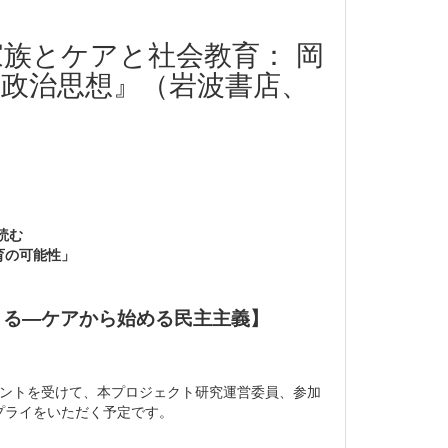
族とケアと社会教育： 岡
政治思想』（岩波書店、
せ
読む
育の可能性」
きる―ケアから始める民主主義】
メントを受けて、本プロジェクト研究運営委員、参加
プライをいただく予定です。