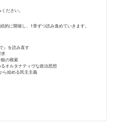
みください。
継続的に開催し、1章ずつ読み進めていきます。
声で』を読み直す
探求
会観の模索
めるオルタナティヴな政治思想
から始める民主主義