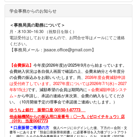
学会事務からのお知らせ
＜事務局員の勤務について＞
月・木10:30~16:30 （祝祭日を除く）
電話受付はしておりませんので、お問合せ等はメールにてご連絡
ください。
【事務局メール：jssace.office@gmail.com】
【会費振込】
今年度(
2026年度)が2025年9月から始まっています。
会費納入状況は各自個人画面で確認の上、会費未納分と今年度分
の会費の振込みをお願いいたします。尚、
2026年度会費減額申請
は受付終了しています。2027年度については2026年7/1(水)～2027
年8/15(土)
です。減額希望の会員は期間内に
＜会費減額申請システ
ム＞
から申請し、承認の連絡が来次第、会費の納入をしてくださ
い。（10月開催予定の理事会で承認後ご連絡いたします。）
ゆうちょ銀行 振替口座 00150-1-87773
他金融機関からの振込用口座番号：〇一九（ゼロイチキュウ）店
（019） 当座0087773
＊口座振替ご希望の方
個人ページにログインした後、下方の＜会則・文
書等＞にあります「預金口座振替依頼書」に必要事項を入力後プリントアウト
し、押印したものを学会事務局までご郵送ください。なお、次年度（2027年