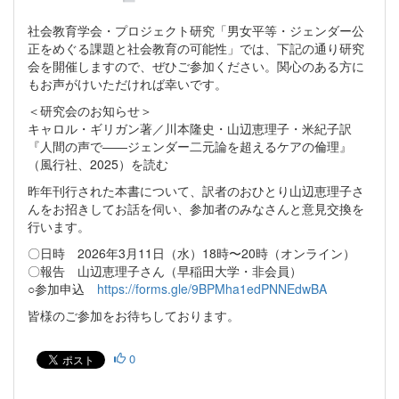
社会教育学会・プロジェクト研究「男女平等・ジェンダー公
正をめぐる課題と社会教育の可能性」では、下記の通り研究
会を開催しますので、ぜひご参加ください。関心のある方に
もお声がけいただければ幸いです。
＜研究会のお知らせ＞
キャロル・ギリガン著／川本隆史・山辺恵理子・米紀子訳
『人間の声で――ジェンダー二元論を超えるケアの倫理』
（風行社、2025）を読む
昨年刊行された本書について、訳者のおひとり山辺恵理子さ
んをお招きしてお話を伺い、参加者のみなさんと意見交換を
行います。
〇日時 2026年3月11日（水）18時〜20時（オンライン）
〇報告 山辺恵理子さん（早稲田大学・非会員）
○参加申込
https://forms.gle/9BPMha1edPNNEdwBA
皆様のご参加をお待ちしております。
0