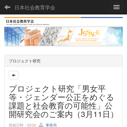
日本社会教育学会
Toggl
プロジェクト研究
プロジェクト研究「男女平
等・ジェンダー公正をめぐる
課題と社会教育の可能性」公
開研究会のご案内（3月11日）
投稿日時 : 03/02
事務局